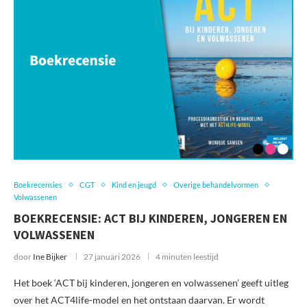
Boekrecensies
CGT
Kind en jeugd
Overige behandelvormen
Volwassenen
BOEKRECENSIE: ACT BIJ KINDEREN, JONGEREN EN
VOLWASSENEN
door
Ine Bijker
27 januari 2026
4 minuten leestijd
Het boek ‘ACT bij kinderen, jongeren en volwassenen’ geeft uitleg
over het ACT4life-model en het ontstaan daarvan. Er wordt