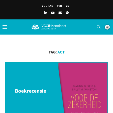
VGCT.NL
VEN
VST
TAG:
ACT