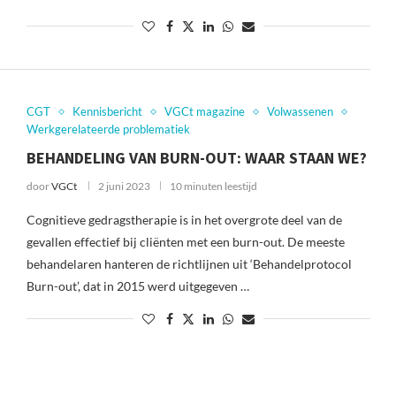
CGT
Kennisbericht
VGCt magazine
Volwassenen
Werkgerelateerde problematiek
BEHANDELING VAN BURN-OUT: WAAR STAAN WE?
door
VGCt
2 juni 2023
10 minuten leestijd
Cognitieve gedragstherapie is in het overgrote deel van de
gevallen effectief bij cliënten met een burn-out. De meeste
behandelaren hanteren de richtlijnen uit ‘Behandelprotocol
Burn-out’, dat in 2015 werd uitgegeven …