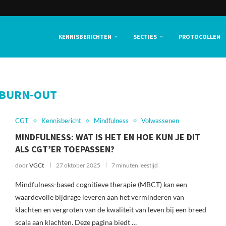
KENNISBERICHTEN
SECTIES
PROTOCOLLEN
BURN-OUT
CGT
Kennisbericht
Mindfulness
Volwassenen
MINDFULNESS: WAT IS HET EN HOE KUN JE DIT
ALS CGT’ER TOEPASSEN?
door
VGCt
27 oktober 2025
7 minuten leestijd
Mindfulness-based cognitieve therapie (MBCT) kan een
waardevolle bijdrage leveren aan het verminderen van
klachten en vergroten van de kwaliteit van leven bij een breed
scala aan klachten. Deze pagina biedt …