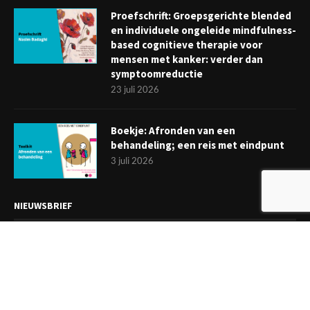
Proefschrift: Groepsgerichte blended
en individuele ongeleide mindfulness-
based cognitieve therapie voor
mensen met kanker: verder dan
symptoomreductie
23 juli 2026
Boekje: Afronden van een
behandeling; een reis met eindpunt
3 juli 2026
NIEUWSBRIEF
Meld je aan en ontvang tweewekelijks het laatste nieuws
overzichtelijk in je mailbox. Ben je lid van de VGCt, meld je dan
aan via
'Mijn VGCt'
.
E-mailadres*