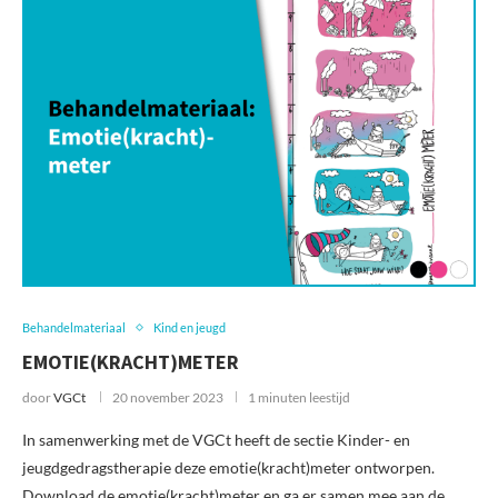
Behandelmateriaal
Kind en jeugd
EMOTIE(KRACHT)METER
door
VGCt
20 november 2023
1 minuten leestijd
In samenwerking met de VGCt heeft de sectie Kinder- en
jeugdgedragstherapie deze emotie(kracht)meter ontworpen.
Download de emotie(kracht)meter en ga er samen mee aan de