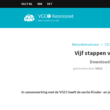
VGCT.NL
VEN
VST
Behandelmateriaal
CG
Vijf stappen
Download
geschreven door
VGCt
In samenwerking met de VGCt heeft de sectie Kinder- en 