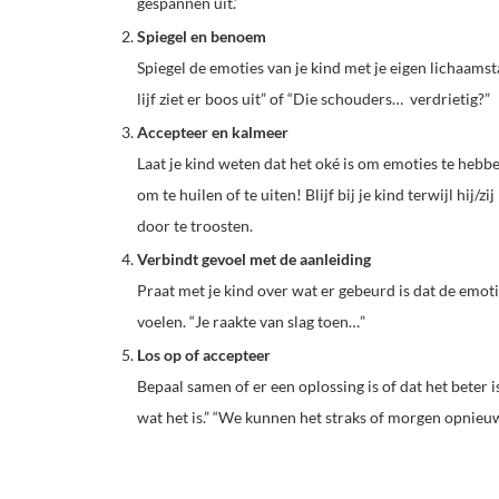
gespannen uit.’
Spiegel en benoem
Spiegel de emoties van je kind met je eigen lichaams
lijf ziet er boos uit” of “Die schouders… verdrietig?”
Accepteer en kalmeer
Laat je kind weten dat het oké is om emoties te hebben
om te huilen of te uiten!
Blijf bij je kind terwijl hij/
door te troosten.
Verbindt gevoel met de aanleiding
Praat met je kind over wat er gebeurd is dat de emoti
voelen. “Je raakte van slag toen…”
Los op of accepteer
Bepaal samen of er een oplossing is of dat het beter is
wat het is.” “We kunnen het straks of morgen opnieu