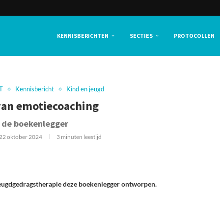
KENNISBERICHTEN
SECTIES
PROTOCOLLEN
T
Kennisbericht
Kind en jeugd
 van emotiecoaching
 de boekenlegger
22 oktober 2024
3 minuten leestijd
jeugdgedragstherapie deze boekenlegger ontworpen.