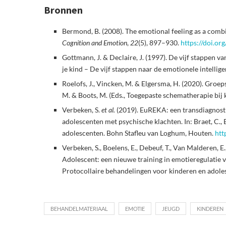
Bronnen
Bermond, B. (2008). The emotional feeling as a comb
Cognition and Emotion
,
22
(5), 897–930.
https://doi.
Gottmann, J. & Declaire, J. (1997). De vijf stappen va
je kind – De vijf stappen naar de emotionele intell
Roelofs, J., Vincken, M. & Elgersma, H. (2020). Groe
M. & Boots, M. (Eds., Toegepaste schematherapie bi
Verbeken, S.
et al.
(2019). EuREKA: een transdiagnosti
adolescenten met psychische klachten. In: Braet, C., 
adolescenten. Bohn Stafleu van Loghum, Houten.
htt
Verbeken, S., Boelens, E., Debeuf, T., Van Malderen, E.
Adolescent: een nieuwe training in emotieregulatie vo
Protocollaire behandelingen voor kinderen en adol
BEHANDELMATERIAAL
EMOTIE
JEUGD
KINDEREN