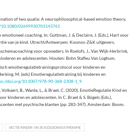
ination of two qualia: A neurophilosophical-based emotion theory.
org/10.1080/02699930701543761
n emotioneel coaching. In: Gottman, J. & Declaire, J. (Eds.), Hart voor
igentie van je kind. Utrecht/Antwerpen: Kosmos-Z&K uitgevers.
psschemacoaching voor opvoeders. In Roelofs, J., Van Wijk-Herbrink,
j kinderen en adolescenten. Houten: Bohn Stafleu Van Loghum.
sch emotieregulatietrainingsprotocol voor kinderen en
Berking, M. (eds) Emotieregulatietraining bij kinderen en
ps://doi.org/10.1007/978-90-368-2308-1_9
, Volkaert, B., Wante, L., & Braet, C. (2020). EmotieRegulatie Kind en
or kinderen en adolescenten. In C. Braet & S. Bögels (Eds.),
escenten met psychische klanten (pp. 283-347). Amsterdam: Boom.
SECTIE KINDER- EN JEUGDGEDRAGSTHERAPIE