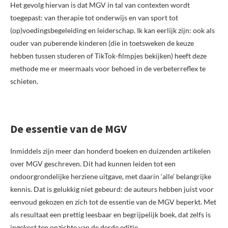
Het gevolg hiervan is dat MGV in tal van contexten wordt
toegepast: van therapie tot onderwijs en van sport tot
(op)voedingsbegeleiding en leiderschap. Ik kan eerlijk zijn: ook als
ouder van puberende kinderen (die in toetsweken de keuze
hebben tussen studeren of TikTok-filmpjes bekijken) heeft deze
methode me er meermaals voor behoed in de verbeterreflex te
schieten.
De essentie van de MGV
Inmiddels zijn meer dan honderd boeken en duizenden artikelen
over MGV geschreven. Dit had kunnen leiden tot een
ondoorgrondelijke herziene uitgave, met daarin ‘alle’ belangrijke
kennis. Dat is gelukkig niet gebeurd: de auteurs hebben juist voor
eenvoud gekozen en zich tot de essentie van de MGV beperkt. Met
als resultaat een prettig leesbaar en begrijpelijk boek, dat zelfs is
ingekort ten opzichte van de derde editie.