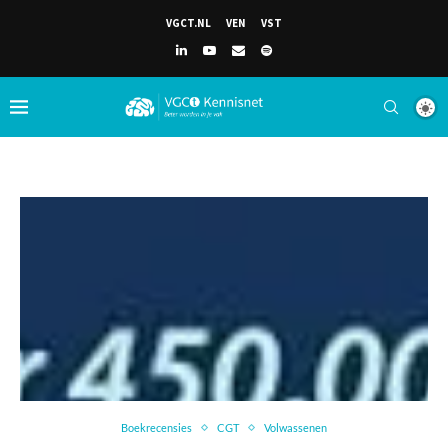
VGCT.NL
VEN
VST
Boekrecensies
CGT
Volwassenen