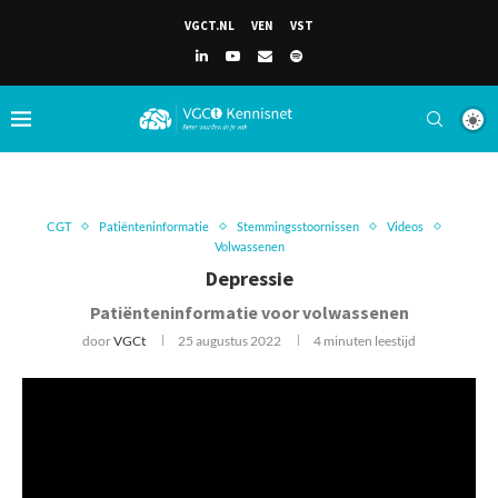
VGCT.NL
VEN
VST
CGT
Patiënteninformatie
Stemmingsstoornissen
Videos
Volwassenen
Depressie
Patiënteninformatie voor volwassenen
door
VGCt
25 augustus 2022
4 minuten leestijd