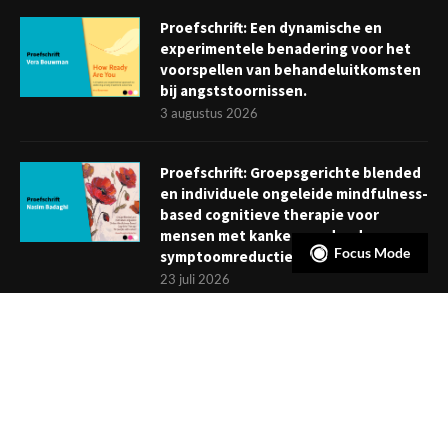
Proefschrift: Een dynamische en
experimentele benadering voor het
voorspellen van behandeluitkomsten
bij angststoornissen.
3 augustus 2026
Proefschrift: Groepsgerichte blended
en individuele ongeleide mindfulness-
based cognitieve therapie voor
mensen met kanker: verder dan
Focus Mode
symptoomreductie
23 juli 2026
Boekje: Afronden van een
behandeling; een reis met eindpunt
3 juli 2026
NIEUWSBRIEF