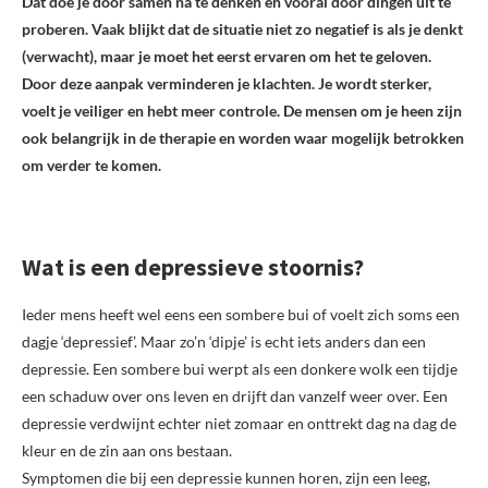
Dat doe je door samen na te denken en vooral door dingen uit te
proberen. Vaak blijkt dat de situatie niet zo negatief is als je denkt
(verwacht), maar je moet het eerst ervaren om het te geloven.
Door deze aanpak verminderen je klachten. Je wordt sterker,
voelt je veiliger en hebt meer controle. De mensen om je heen zijn
ook belangrijk in de therapie en worden waar mogelijk betrokken
om verder te komen.
Wat is een depressieve stoornis?
Ieder mens heeft wel eens een sombere bui of voelt zich soms een
dagje ‘depressief’. Maar zo’n ‘dipje’ is echt iets anders dan een
depressie. Een sombere bui werpt als een donkere wolk een tijdje
een schaduw over ons leven en drijft dan vanzelf weer over. Een
depressie verdwijnt echter niet zomaar en onttrekt dag na dag de
kleur en de zin aan ons bestaan.
Symptomen die bij een depressie kunnen horen, zijn een leeg,