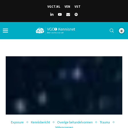
VGCT.NL
VEN
VST
Exposure
Kennisbericht
Overige behandelvormen
Trauma
Volwassenen