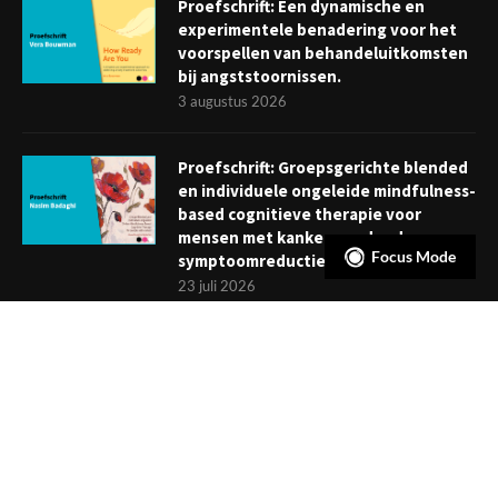
Proefschrift: Een dynamische en
experimentele benadering voor het
voorspellen van behandeluitkomsten
bij angststoornissen.
3 augustus 2026
Proefschrift: Groepsgerichte blended
en individuele ongeleide mindfulness-
based cognitieve therapie voor
mensen met kanker: verder dan
Focus Mode
symptoomreductie
23 juli 2026
Boekje: Afronden van een
behandeling; een reis met eindpunt
3 juli 2026
NIEUWSBRIEF