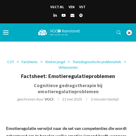
VGCT.NL
VEN
VST
CGT
Factsheets
Kind en jeugd
Transdiagnostische problematiek
Volwassenen
Factsheet: Emotieregulatieproblemen
Cognitieve gedragstherapie bij
emotieregulatieproblemen
geschreven door
VGCt
21 mei 2020
2 minuten leestijd
Emotieregulatie verwijst naar de set van competenties die wordt
gehanteerd om te bepalen welke emoties iemand heeft, wanneer