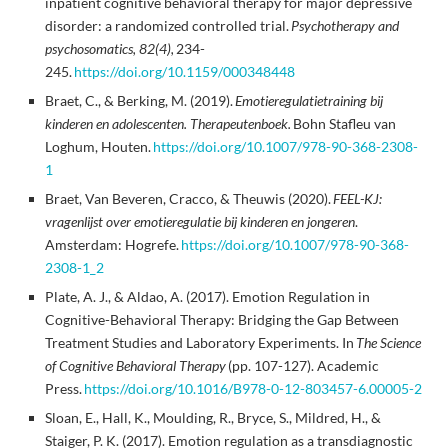
inpatient cognitive behavioral therapy for major depressive
disorder: a randomized controlled trial.
Psychotherapy and
psychosomatics, 82(4),
234-
245.
https://doi.org/10.1159/000348448
Braet, C., & Berking, M. (2019).
Emotieregulatietraining bij
kinderen en adolescenten. Therapeutenboek.
Bohn Stafleu van
Loghum, Houten.
https://doi.org/10.1007/978-90-368-2308-
1
Braet, Van Beveren, Cracco, & Theuwis (2020).
FEEL-KJ:
vragenlijst over emotieregulatie bij kinderen en jongeren
.
Amsterdam: Hogrefe.
https://doi.org/10.1007/978-90-368-
2308-1_2
Plate, A. J., & Aldao, A. (2017). Emotion Regulation in
Cognitive-Behavioral Therapy: Bridging the Gap Between
Treatment Studies and Laboratory Experiments. In
The Science
of Cognitive Behavioral Therapy
(pp. 107-127). Academic
Press.
https://doi.org/10.1016/B978-0-12-803457-6.00005-2
Sloan, E., Hall, K., Moulding, R., Bryce, S., Mildred, H., &
Staiger, P. K. (2017). Emotion regulation as a transdiagnostic