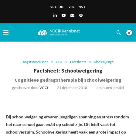
VGCT.NL
VEN
VST
Angststoornissen
CGT
Factsheets
Kind en jeugd
Factsheet: Schoolweigering
Cognitieve gedragstherapie bij schoolweigering
geschreven door
VGCt
21 december 2018
1 minuten leestijd
Bij schoolweigering ervaren jeugdigen spanning en stress rondom
het naar school gaan en/of op school zijn. Dit leidt vaak tot
schoolverzuim. Schoolweigering heeft vaak een grote impact op