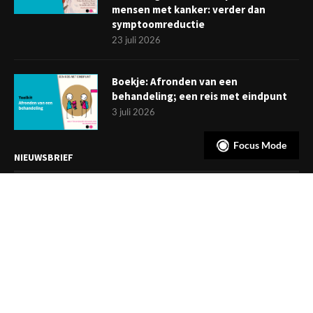
mensen met kanker: verder dan
symptoomreductie
23 juli 2026
Boekje: Afronden van een
behandeling; een reis met eindpunt
3 juli 2026
Focus Mode
NIEUWSBRIEF
Meld je aan en ontvang tweewekelijks het laatste nieuws
overzichtelijk in je mailbox. Ben je lid van de VGCt, meld je dan
aan via
'Mijn VGCt'
.
E-mailadres*
Ik ga akkoord met de
privacyvoorwaarden