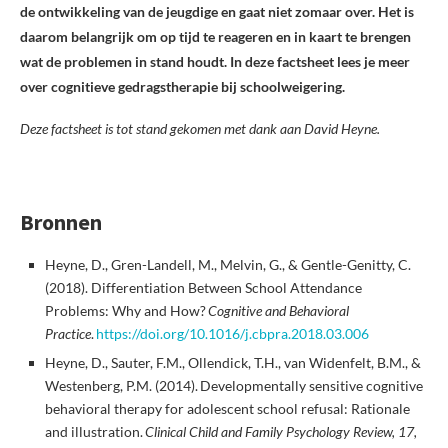
de ontwikkeling van de jeugdige en gaat niet zomaar over. Het is
daarom belangrijk om op tijd te reageren en in kaart te brengen
wat de problemen in stand houdt. In deze factsheet lees je meer
over cognitieve gedragstherapie bij schoolweigering.
Deze factsheet is tot stand gekomen met dank aan David Heyne.
Bronnen
Heyne, D., Gren-Landell, M., Melvin, G., & Gentle-Genitty, C.
(2018). Differentiation Between School Attendance
Problems: Why and How?
Cognitive and Behavioral
Practice
.
https://doi.org/10.1016/j.cbpra.2018.03.006
Heyne, D., Sauter, F.M., Ollendick, T.H., van Widenfelt, B.M., &
Westenberg, P.M. (2014). Developmentally sensitive cognitive
behavioral therapy for adolescent school refusal: Rationale
and illustration.
Clinical Child and Family Psychology Review, 17,