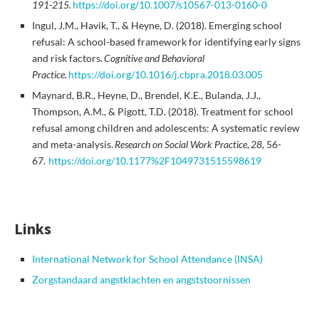
191-215.
https://doi.org/10.1007/s10567-013-0160-0
Ingul, J.M., Havik, T., & Heyne, D. (2018). Emerging school
refusal: A school-based framework for identifying early signs
and risk factors.
Cognitive and Behavioral
Practice.
https://doi.org/10.1016/j.cbpra.2018.03.005
Maynard, B.R., Heyne, D., Brendel, K.E., Bulanda, J.J.,
Thompson, A.M., & Pigott, T.D. (2018). Treatment for school
refusal among children and adolescents: A systematic review
and meta-analysis.
Research on Social Work Practice
,
28
, 56-
67.
https://doi.org/10.1177%2F1049731515598619
Links
International Network for School Attendance (INSA)
Zorgstandaard angstklachten en angststoornissen