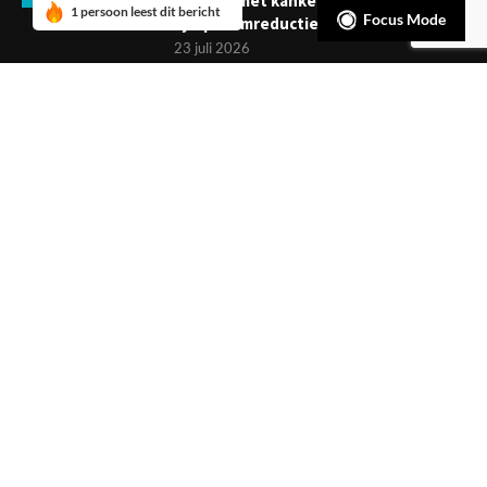
mensen met kanker: verder dan
1 persoon leest dit bericht
Focus Mode
symptoomreductie
23 juli 2026
Boekje: Afronden van een
behandeling; een reis met eindpunt
3 juli 2026
NIEUWSBRIEF
Meld je aan en ontvang tweewekelijks het laatste nieuws
overzichtelijk in je mailbox. Ben je lid van de VGCt, meld je dan
aan via
'Mijn VGCt'
.
E-mailadres*
Ik ga akkoord met de
privacyvoorwaarden