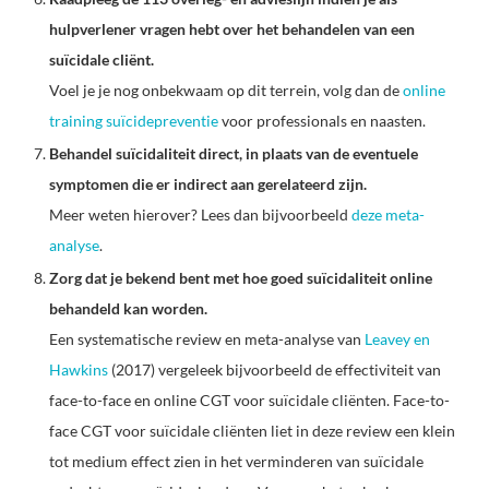
hulpverlener vragen hebt over het behandelen van een
suïcidale cliënt.
Voel je je nog onbekwaam op dit terrein, volg dan de
online
training suïcidepreventie
voor professionals en naasten.
Behandel suïcidaliteit direct, in plaats van de eventuele
symptomen die er indirect aan gerelateerd zijn.
Meer weten hierover? Lees dan bijvoorbeeld
deze meta-
analyse
.
Zorg dat je bekend bent met hoe goed suïcidaliteit online
behandeld kan worden.
Een systematische review en meta-analyse van
Leavey en
Hawkins
(2017) vergeleek bijvoorbeeld de effectiviteit van
face-to-face en online CGT voor suïcidale cliënten. Face-to-
face CGT voor suïcidale cliënten liet in deze review een klein
tot medium effect zien in het verminderen van suïcidale