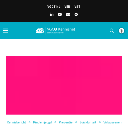
VGCT.NL
VEN
VST
Kennisbericht
Kind en jeugd
Preventie
Suïcidaliteit
Volwassenen