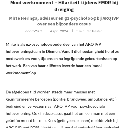
Mooi werkmoment – Hilariteit tijdens EMDR bij
dreiging
Mirte Heringa, adviseur en gz-psycholoog bij ARQ IVP
over een bijzondere casus
door
VGCt
4 april 2024
5 minuten leestijd
Mirte is als gz-psycholoog onderdeel van het ARQ IVP
hulpverleningsteam in Diemen. Vanuit die hoedanigheid helpt ze
medewerkers voor, tijdens en na ingrijpende gebeurtenissen op
het werk. Een van haar cliënten leverde haar een ‘mooi
werkmoment’ op.
De afgelopen tijd worden steeds meer mensen met
geüniformeerde beroepen (politie, brandweer, ambulance, etc.)
bedreigd en verwezen naar ARQ IVP voor psychosociale
hulpverlening. Ook in deze casus gaat het om een man met een
geüniformeerd beroep. Kees (gefingeerde naam) meldde zich bij
ARQ IVP met PTSS-klachten. Hij werd al anderhalf jaar bedreigd