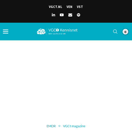
VGCT.NL
VEN
VST
EMDR
VGCt magazine