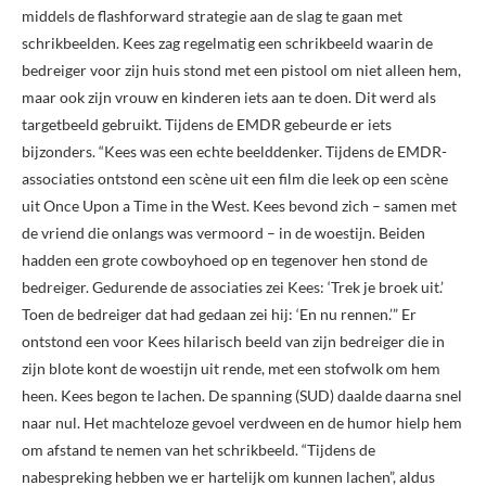
middels de flashforward strategie aan de slag te gaan met
schrikbeelden. Kees zag regelmatig een schrikbeeld waarin de
bedreiger voor zijn huis stond met een pistool om niet alleen hem,
maar ook zijn vrouw en kinderen iets aan te doen. Dit werd als
targetbeeld gebruikt. Tijdens de EMDR gebeurde er iets
bijzonders. “Kees was een echte beelddenker. Tijdens de EMDR-
associaties ontstond een scène uit een film die leek op een scène
uit Once Upon a Time in the West. Kees bevond zich – samen met
de vriend die onlangs was vermoord – in de woestijn. Beiden
hadden een grote cowboyhoed op en tegenover hen stond de
bedreiger. Gedurende de associaties zei Kees: ‘Trek je broek uit.’
Toen de bedreiger dat had gedaan zei hij: ‘En nu rennen.’” Er
ontstond een voor Kees hilarisch beeld van zijn bedreiger die in
zijn blote kont de woestijn uit rende, met een stofwolk om hem
heen. Kees begon te lachen. De spanning (SUD) daalde daarna snel
naar nul. Het machteloze gevoel verdween en de humor hielp hem
om afstand te nemen van het schrikbeeld. “Tijdens de
nabespreking hebben we er hartelijk om kunnen lachen”, aldus