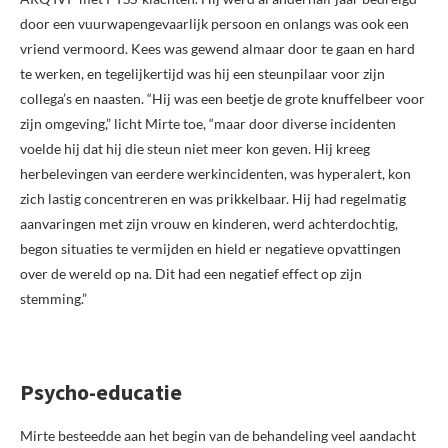
door een vuurwapengevaarlijk persoon en onlangs was ook een
vriend vermoord. Kees was gewend almaar door te gaan en hard
te werken, en tegelijkertijd was hij een steunpilaar voor zijn
collega’s en naasten. “Hij was een beetje de grote knuffelbeer voor
zijn omgeving,” licht Mirte toe, “maar door diverse incidenten
voelde hij dat hij die steun niet meer kon geven. Hij kreeg
herbelevingen van eerdere werkincidenten, was hyperalert, kon
zich lastig concentreren en was prikkelbaar. Hij had regelmatig
aanvaringen met zijn vrouw en kinderen, werd achterdochtig,
begon situaties te vermijden en hield er negatieve opvattingen
over de wereld op na. Dit had een negatief effect op zijn
stemming.”
Psycho-educatie
Mirte besteedde aan het begin van de behandeling veel aandacht