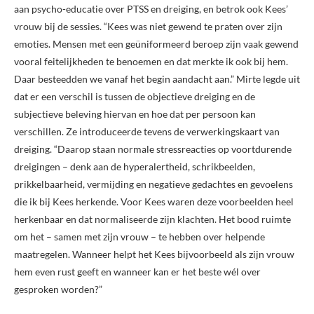
aan psycho-educatie over PTSS en dreiging, en betrok ook Kees’
vrouw bij de sessies. “Kees was niet gewend te praten over zijn
emoties. Mensen met een geüniformeerd beroep zijn vaak gewend
vooral feitelijkheden te benoemen en dat merkte ik ook bij hem.
Daar besteedden we vanaf het begin aandacht aan.” Mirte legde uit
dat er een verschil is tussen de objectieve dreiging en de
subjectieve beleving hiervan en hoe dat per persoon kan
verschillen. Ze introduceerde tevens de verwerkingskaart van
dreiging. “Daarop staan normale stressreacties op voortdurende
dreigingen – denk aan de hyperalertheid, schrikbeelden,
prikkelbaarheid, vermijding en negatieve gedachtes en gevoelens
die ik bij Kees herkende. Voor Kees waren deze voorbeelden heel
herkenbaar en dat normaliseerde zijn klachten. Het bood ruimte
om het – samen met zijn vrouw – te hebben over helpende
maatregelen. Wanneer helpt het Kees bijvoorbeeld als zijn vrouw
hem even rust geeft en wanneer kan er het beste wél over
gesproken worden?”