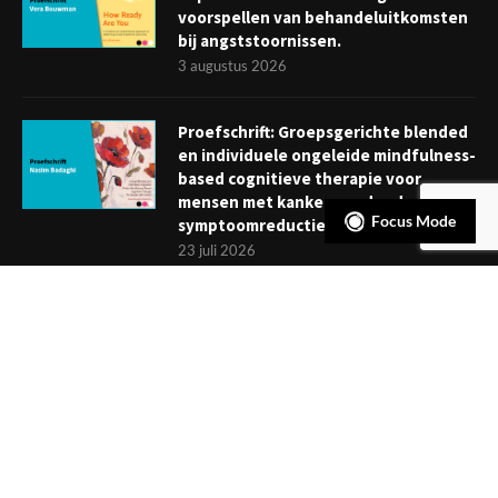
voorspellen van behandeluitkomsten
bij angststoornissen.
3 augustus 2026
Proefschrift: Groepsgerichte blended
en individuele ongeleide mindfulness-
based cognitieve therapie voor
mensen met kanker: verder dan
Focus Mode
symptoomreductie
23 juli 2026
Boekje: Afronden van een
behandeling; een reis met eindpunt
3 juli 2026
NIEUWSBRIEF