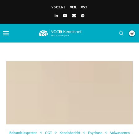
VGCT.NL
VEN
VST
Behandelaspecten
CGT
Kennisbericht
Psychose
Volwassenen