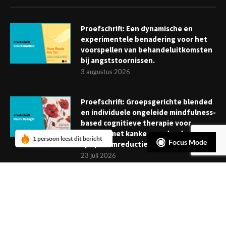
Proefschrift: Een dynamische en
experimentele benadering voor het
voorspellen van behandeluitkomsten
bij angststoornissen.
3 augustus 2026
Proefschrift: Groepsgerichte blended
en individuele ongeleide mindfulness-
based cognitieve therapie voor
mensen met kanker: verder dan
1 persoon leest dit bericht
Focus Mode
symptoomreductie
23 juli 2026
Boekje: Afronden van een
behandeling; een reis met eindpunt
3 juli 2026