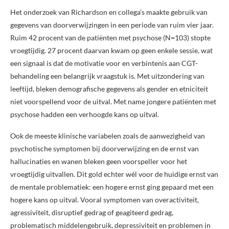
Het onderzoek van Richardson en collega’s maakte gebruik van
gegevens van doorverwijzingen in een periode van ruim vier jaar.
Ruim 42 procent van de patiënten met psychose (N=103) stopte
vroegtijdig. 27 procent daarvan kwam op geen enkele sessie, wat
een signaal is dat de motivatie voor en verbintenis aan CGT-
behandeling een belangrijk vraagstuk is. Met uitzondering van
leeftijd, bleken demografische gegevens als gender en etniciteit
niet voorspellend voor de uitval. Met name jongere patiënten met
psychose hadden een verhoogde kans op uitval.
Ook de meeste klinische variabelen zoals de aanwezigheid van
psychotische symptomen bij doorverwijzing en de ernst van
hallucinaties en wanen bleken geen voorspeller voor het
vroegtijdig uitvallen. Dit gold echter wél voor de huidige ernst van
de mentale problematiek: een hogere ernst ging gepaard met een
hogere kans op uitval. Vooral symptomen van overactiviteit,
agressiviteit, disruptief gedrag of geagiteerd gedrag,
problematisch middelengebruik, depressiviteit en problemen in