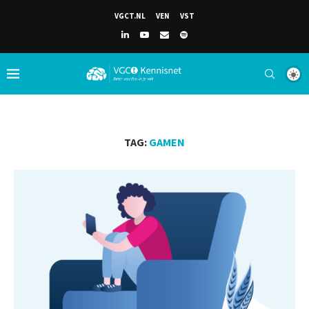
VGCT.NL
VEN
VST
TAG:
GAMEN