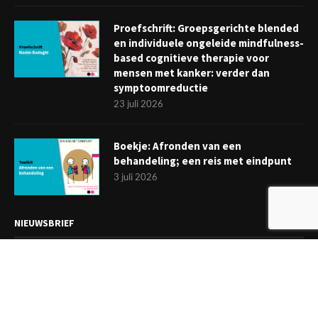
Proefschrift: Groepsgerichte blended
en individuele ongeleide mindfulness-
based cognitieve therapie voor
mensen met kanker: verder dan
symptoomreductie
23 juli 2026
Boekje: Afronden van een
behandeling; een reis met eindpunt
3 juli 2026
NIEUWSBRIEF
Meld je aan en ontvang tweewekelijks het laatste nieuws
overzichtelijk in je mailbox. Ben je lid van de VGCt, meld je dan
aan via
'Mijn VGCt'
.