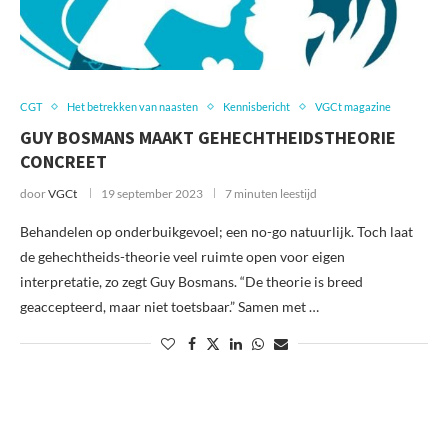
CGT
Het betrekken van naasten
Kennisbericht
VGCt magazine
GUY BOSMANS MAAKT GEHECHTHEIDSTHEORIE
CONCREET
door
VGCt
19 september 2023
7 minuten leestijd
Behandelen op onderbuikgevoel; een no-go natuurlijk. Toch laat
de gehechtheids-theorie veel ruimte open voor eigen
interpretatie, zo zegt Guy Bosmans. “De theorie is breed
geaccepteerd, maar niet toetsbaar.” Samen met …