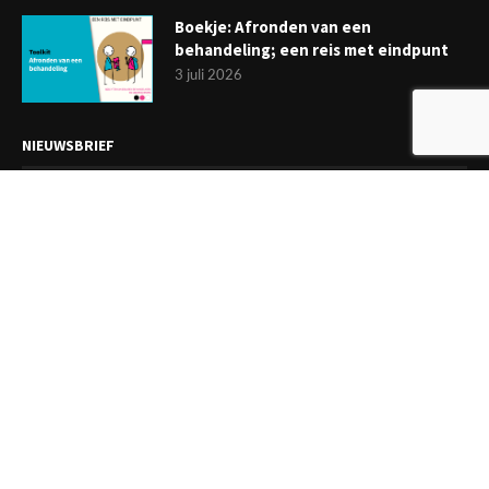
Boekje: Afronden van een
behandeling; een reis met eindpunt
3 juli 2026
NIEUWSBRIEF
Meld je aan en ontvang tweewekelijks het laatste nieuws
overzichtelijk in je mailbox. Ben je lid van de VGCt, meld je dan
aan via
'Mijn VGCt'
.
E-mailadres*
Ik ga akkoord met de
privacyvoorwaarden