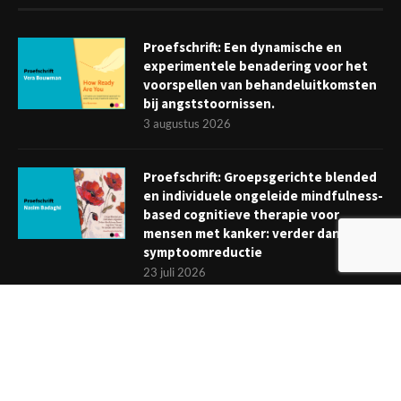
Proefschrift: Een dynamische en
experimentele benadering voor het
voorspellen van behandeluitkomsten
bij angststoornissen.
3 augustus 2026
Proefschrift: Groepsgerichte blended
en individuele ongeleide mindfulness-
based cognitieve therapie voor
mensen met kanker: verder dan
symptoomreductie
23 juli 2026
Boekje: Afronden van een
behandeling; een reis met eindpunt
3 juli 2026