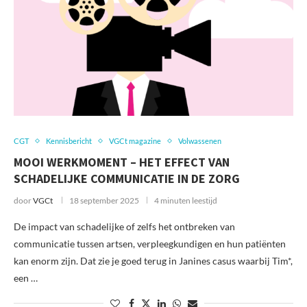
CGT
Kennisbericht
VGCt magazine
Volwassenen
MOOI WERKMOMENT – HET EFFECT VAN
SCHADELIJKE COMMUNICATIE IN DE ZORG
door
VGCt
18 september 2025
4 minuten leestijd
De impact van schadelijke of zelfs het ontbreken van
communicatie tussen artsen, verpleegkundigen en hun patiënten
kan enorm zijn. Dat zie je goed terug in Janines casus waarbij Tim*,
een …