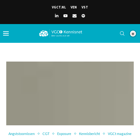
VGCT.NL
VEN
VST
Angststoornissen
CGT
Exposure
Kennisbericht
VGCt magazine