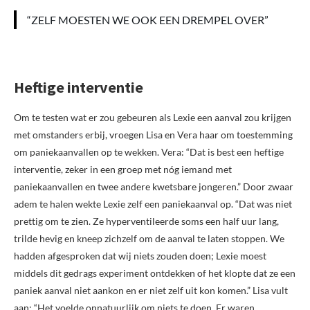
“ZELF MOESTEN WE OOK EEN DREMPEL OVER”
Heftige interventie
Om te testen wat er zou gebeuren als Lexie een aanval zou krijgen
met omstanders erbij, vroegen Lisa en Vera haar om toestemming
om paniekaanvallen op te wekken. Vera: “Dat is best een heftige
interventie, zeker in een groep met nóg iemand met
paniekaanvallen en twee andere kwetsbare jongeren.” Door zwaar
adem te halen wekte Lexie zelf een paniekaanval op. “Dat was niet
prettig om te zien. Ze hyperventileerde soms een half uur lang,
trilde hevig en kneep zichzelf om de aanval te laten stoppen. We
hadden afgesproken dat wij niets zouden doen; Lexie moest
middels dit gedrags experiment ontdekken of het klopte dat ze een
paniek aanval niet aankon en er niet zelf uit kon komen.” Lisa vult
aan: “Het voelde onnatuurlijk om niets te doen. Er waren