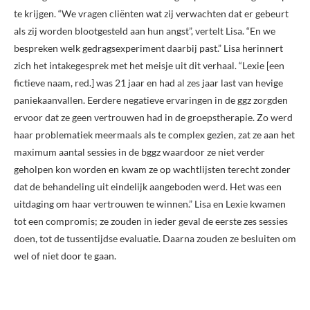
te krijgen. “We vragen cliënten wat zij verwachten dat er gebeurt
als zij worden bloot­gesteld aan hun angst”, vertelt Lisa. “En we
bespreken welk gedragsexperiment daarbij past.” Lisa herinnert
zich het intakegesprek met het meisje uit dit verhaal. “Lexie [een
fictieve naam, red.] was 21 jaar en had al zes jaar last van hevige
paniekaanvallen. Eerdere negatieve ervaringen in de ggz zorgden
ervoor dat ze geen vertrouwen had in de groepstherapie. Zo werd
haar problematiek meermaals als te complex gezien, zat ze aan het
maximum aantal sessies in de bggz waardoor ze niet verder
geholpen kon worden en kwam ze op wachtlijsten terecht zonder
dat de behandeling uit eindelijk aangeboden werd. Het was een
uitdaging om haar vertrouwen te winnen.” Lisa en Lexie kwamen
tot een compromis; ze zouden in ieder geval de eerste zes sessies
doen, tot de tussentijdse evaluatie. Daarna zouden ze besluiten om
wel of niet door te gaan.