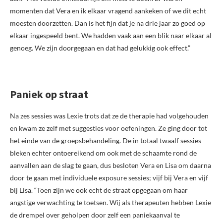
momenten dat Vera en ik elkaar vragend aankeken of we dit echt
moesten doorzetten. Dan is het fijn dat je na drie jaar zo goed op
elkaar ingespeeld bent. We hadden vaak aan een blik naar elkaar al
genoeg. We zijn doorgegaan en dat had gelukkig ook effect.”
Paniek op straat
Na zes sessies was Lexie trots dat ze de therapie had volgehouden
en kwam ze zelf met suggesties voor oefeningen. Ze ging door tot
het einde van de groepsbehandeling. De in totaal twaalf sessies
bleken echter ontoereikend om ook met de schaamte rond de
aanvallen aan de slag te gaan, dus besloten Vera en Lisa om daarna
door te gaan met individuele exposure sessies; vijf bij Vera en vijf
bij Lisa. “Toen zijn we ook echt de straat opgegaan om haar
angstige verwachting te toet­sen. Wij als therapeuten hebben Lexie
de drempel over geholpen door zelf een paniekaanval te