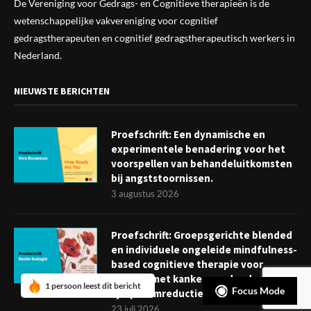
De Vereniging voor Gedrags- en Cognitieve therapieën is de
wetenschappelijke vak
vereniging
voor cognitief
gedragstherapeuten en cognitief gedragstherapeutisch werkers in
Nederland.
NIEUWSTE BERICHTEN
Proefschrift: Een dynamische en
experimentele benadering voor het
voorspellen van behandeluitkomsten
bij angststoornissen.
3 augustus 2026
Proefschrift: Groepsgerichte blended
en individuele ongeleide mindfulness-
based cognitieve therapie voor
mensen met kanker: verder dan
1 persoon leest dit bericht
Focus Mode
symptoomreductie
23 juli 2026