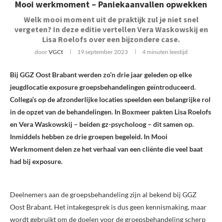
Mooi werkmoment – Paniekaanvallen opwekken
Welk mooi moment uit de praktijk zul je niet snel
vergeten? In deze editie vertellen Vera Waskowskij en
Lisa Roelofs over een bijzondere case.
door
VGCt
19 september 2023
4 minuten leestijd
Bij GGZ Oost Brabant werden zo’n drie jaar geleden op elke
jeugdlocatie exposure groepsbehandelingen geïntroduceerd.
Collega’s op de afzonderlijke locaties speelden een belangrijke rol
in de opzet van de behandelingen. In Boxmeer pakten Lisa Roelofs
en Vera Waskowskij – beiden gz-psycholoog – dit samen op.
Inmiddels hebben ze drie groepen begeleid. In Mooi
Werkmoment delen ze het verhaal van een cliënte die veel baat
had bij exposure.
Deelnemers aan de groepsbehandeling zijn al bekend bij GGZ
Oost Brabant. Het intake­gesprek is dus geen kennismaking, maar
wordt gebruikt om de doelen voor de groepsbehandeling scherp