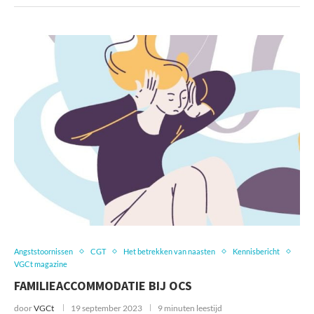
Angststoornissen
CGT
Het betrekken van naasten
Kennisbericht
VGCt magazine
FAMILIEACCOMMODATIE BIJ OCS
door
VGCt
19 september 2023
9 minuten leestijd