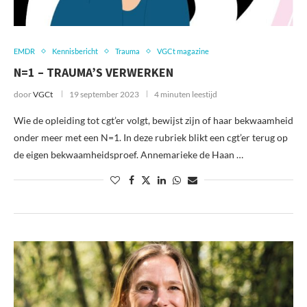
EMDR
Kennisbericht
Trauma
VGCt magazine
N=1 – TRAUMA’S VERWERKEN
door
VGCt
19 september 2023
4 minuten leestijd
Wie de opleiding tot cgt’er volgt, bewijst zijn of haar bekwaamheid
onder meer met een N=1. In deze rubriek blikt een cgt’er terug op
de eigen bekwaamheidsproef. Annemarieke de Haan …