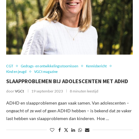
CGT
Gedrags- en ontwikkelingsstoornissen
Kennisbericht
Kind en jeugd
VGCt magazine
SLAAPPROBLEMEN BIJ ADOLESCENTEN MET ADHD
door
VGCt
19 september 2023
8 minuten leestijd
ADHD en slaapproblemen gaan vaak samen. Van adolescenten –
ongeacht of ze wel of geen ADHD hebben – is bekend dat ze vaker
last hebben van slaapproblemen dan kinderen. Hoe …