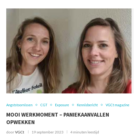
Angststoornissen
CGT
Exposure
Kennisbericht
VGCt magazine
MOOI WERKMOMENT – PANIEKAANVALLEN
OPWEKKEN
door
VGCt
19 september 2023
4 minuten leestijd