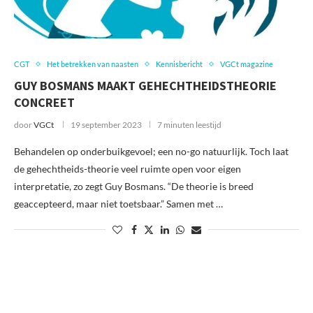
CGT
Het betrekken van naasten
Kennisbericht
VGCt magazine
GUY BOSMANS MAAKT GEHECHTHEIDSTHEORIE
CONCREET
door
VGCt
19 september 2023
7 minuten leestijd
Behandelen op onderbuikgevoel; een no-go natuurlijk. Toch laat
de gehechtheids-theorie veel ruimte open voor eigen
interpretatie, zo zegt Guy Bosmans. “De theorie is breed
geaccepteerd, maar niet toetsbaar.” Samen met …