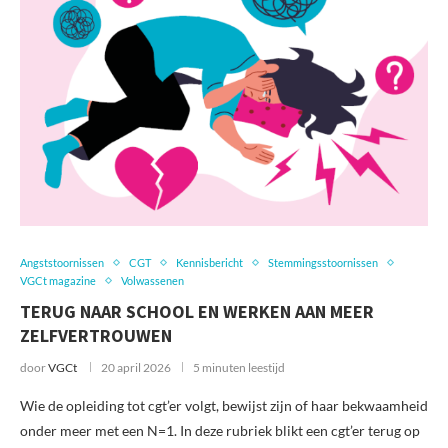
Angststoornissen
CGT
Kennisbericht
Stemmingsstoornissen
VGCt magazine
Volwassenen
TERUG NAAR SCHOOL EN WERKEN AAN MEER
ZELFVERTROUWEN
door
VGCt
20 april 2026
5 minuten leestijd
Wie de opleiding tot cgt’er volgt, bewijst zijn of haar bekwaamheid
onder meer met een N=1. In deze rubriek blikt een cgt’er terug op