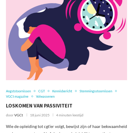
Angststoornissen
CGT
Kennisbericht
Stemmingsstoornissen
VGCt magazine
Volwassenen
LOSKOMEN VAN PASSIVITEIT
door
VGCt
18 juni 2025
4 minuten leestijd
Wie de opleiding tot cgt’er volgt, bewijst zijn of haar bekwaamheid