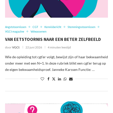
Angststoornissen
CGT
Kennisbericht
Stemmingsstoornissen
VGCt magazine
Volwassenen
VAN EETSTOORNIS NAAR EEN BETER ZELFBEELD
door
VGCt
22 juni 2026
4 minuten leestijd
Wie de opleiding tot cgt’er volgt, bewijst zijn of haar bekwaamheid
onder meer met een N=1. In deze rubriek blikt een cgt’er terug op
de eigen bekwaamheidsproef. Janneke Karssen Functie: …