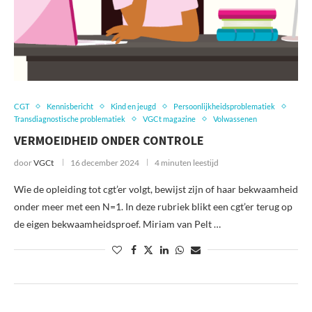
CGT
Kennisbericht
Kind en jeugd
Persoonlijkheidsproblematiek
Transdiagnostische problematiek
VGCt magazine
Volwassenen
VERMOEIDHEID ONDER CONTROLE
door
VGCt
16 december 2024
4 minuten leestijd
Wie de opleiding tot cgt’er volgt, bewijst zijn of haar bekwaamheid
onder meer met een N=1. In deze rubriek blikt een cgt’er terug op
de eigen bekwaamheidsproef. Miriam van Pelt …