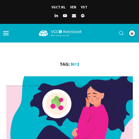
VGCT.NL
VEN
VST
TAG:
N=1