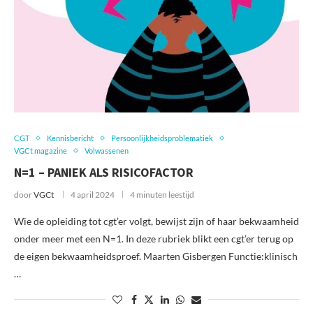
CGT
Kennisbericht
Persoonlijkheidsproblematiek
VGCt magazine
Volwassenen
N=1 – PANIEK ALS RISICOFACTOR
door
VGCt
4 april 2024
4 minuten leestijd
Wie de opleiding tot cgt’er volgt, bewijst zijn of haar bekwaamheid
onder meer met een N=1. In deze rubriek blikt een cgt’er terug op
de eigen bekwaamheidsproef. Maarten Gisbergen Functie:klinisch
…