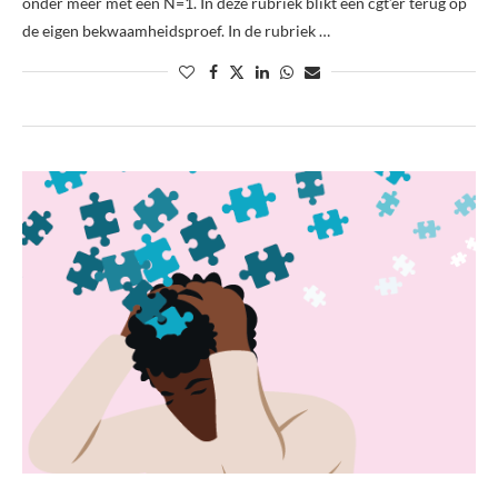
onder meer met een N=1. In deze rubriek blikt een cgt’er terug op
de eigen bekwaamheidsproef. In de rubriek …