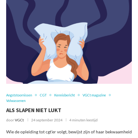
Angststoornissen
CGT
Kennisbericht
VGCt magazine
Volwassenen
ALS SLAPEN NIET LUKT
door
VGCt
24 september 2024
4 minuten leestijd
Wie de opleiding tot cgt’er volgt, bewijst zijn of haar bekwaamheid