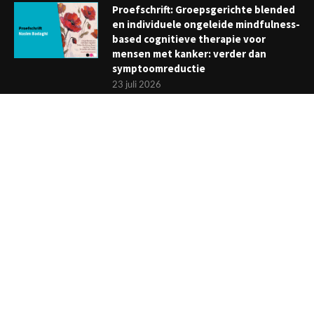
Proefschrift: Groepsgerichte blended
en individuele ongeleide mindfulness-
based cognitieve therapie voor
mensen met kanker: verder dan
symptoomreductie
23 juli 2026
Boekje: Afronden van een
behandeling; een reis met eindpunt
3 juli 2026
NIEUWSBRIEF
Meld je aan en ontvang tweewekelijks het laatste nieuws
overzichtelijk in je mailbox. Ben je lid van de VGCt, meld je dan
aan via
'Mijn VGCt'
.
E-mailadres*