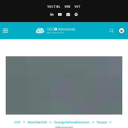
VGCT.NL
VEN
VST
CGT
Kennisbericht
Overige behandelvormen
Trauma
Volwassenen