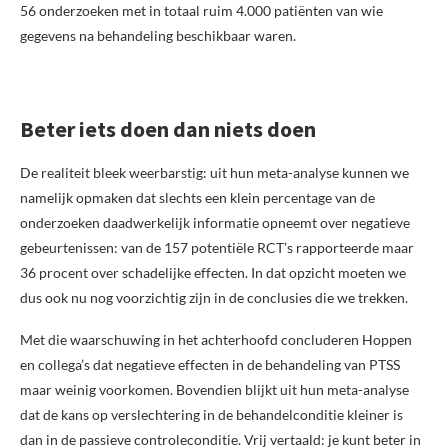
56 onderzoeken met in totaal ruim 4.000 patiënten van wie
gegevens na behandeling beschikbaar waren.
Beter iets doen dan niets doen
De realiteit bleek weerbarstig: uit hun meta-analyse kunnen we
namelijk opmaken dat slechts een klein percentage van de
onderzoeken daadwerkelijk informatie opneemt over negatieve
gebeurtenissen: van de 157 potentiële RCT’s rapporteerde maar
36 procent over schadelijke effecten. In dat opzicht moeten we
dus ook nu nog voorzichtig zijn in de conclusies die we trekken.
Met die waarschuwing in het achterhoofd concluderen Hoppen
en collega’s dat negatieve effecten in de behandeling van PTSS
maar weinig voorkomen. Bovendien blijkt uit hun meta-analyse
dat de kans op verslechtering in de behandelconditie kleiner is
dan in de passieve controleconditie. Vrij vertaald: je kunt beter in