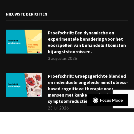
NIEUWSTE BERICHTEN
Proefschrift: Een dynamische en
experimentele benadering voor het
voorspellen van behandeluitkomsten
bij angststoornissen.
3 augustus 2026
Proefschrift: Groepsgerichte blended
en individuele ongeleide mindfulness-
based cognitieve therapie voor
mensen met kanker: verder dan
Focus Mode
symptoomreductie
23 juli 2026
Boekje: Afronden van een
behandeling; een reis met eindpunt