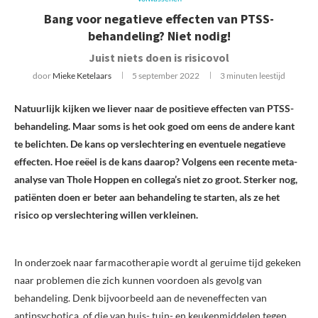
Bang voor negatieve effecten van PTSS-
behandeling? Niet nodig!
Juist niets doen is risicovol
door
Mieke Ketelaars
5 september 2022
3 minuten leestijd
Natuurlijk kijken we liever naar de positieve effecten van PTSS-
behandeling. Maar soms is het ook goed om eens de andere kant
te belichten. De kans op verslechtering en eventuele negatieve
effecten. Hoe reëel is de kans daarop? Volgens een recente meta-
analyse van Thole Hoppen en collega’s niet zo groot. Sterker nog,
patiënten doen er beter aan behandeling te starten, als ze het
risico op verslechtering willen verkleinen.
In onderzoek naar farmacotherapie wordt al geruime tijd gekeken
naar problemen die zich kunnen voordoen als gevolg van
behandeling. Denk bijvoorbeeld aan de neveneffecten van
antipsychotica, of die van huis- tuin- en keukenmiddelen tegen