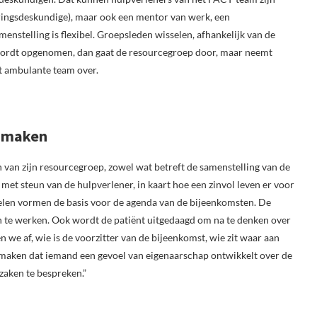
aringsdeskundige), maar ook een mentor van werk, een
nstelling is flexibel. Groepsleden wisselen, afhankelijk van de
d wordt opgenomen, dan gaat de resourcegroep door, maar neemt
et ambulante team over.
e maken
n van zijn resourcegroep, zowel wat betreft de samenstelling van de
, met steun van de hulpverlener, in kaart hoe een zinvol leven er voor
oelen vormen de basis voor de agenda van de bijeenkomsten. De
 te werken. Ook wordt de patiënt uitgedaagd om na te denken over
 we af, wie is de voorzitter van de bijeenkomst, wie zit waar aan
gen maken dat iemand een gevoel van eigenaarschap ontwikkelt over de
 zaken te bespreken.”