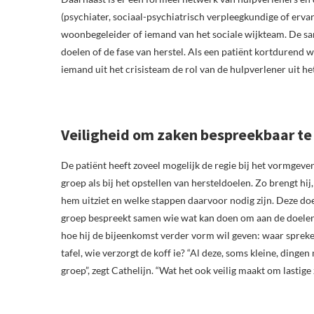
(psychiater, sociaal-psychiatrisch verpleegkundige of erv
woonbegeleider of iemand van het sociale wijkteam. De same
doelen of de fase van herstel. Als een patiënt kortduren
iemand uit het crisisteam de rol van de hulpverlener uit h
Veiligheid om zaken bespreekbaar t
De patiënt heeft zoveel mogelijk de regie bij het vormgeve
groep als bij het opstellen van hersteldoelen. Zo brengt hij
hem uitziet en welke stappen daarvoor nodig zijn. Deze d
groep bespreekt samen wie wat kan doen om aan de doelen
hoe hij de bijeenkomst verder vorm wil geven: waar spreken
tafel, wie verzorgt de koff ie? “Al deze, soms kleine, din
groep”, zegt Cathelijn. “Wat het ook veilig maakt om lastige