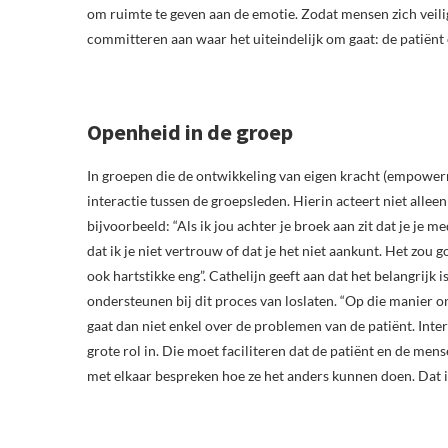
om ruimte te geven aan de emotie. Zodat mensen zich vei
committeren aan waar het uiteindelijk om gaat: de patiënt 
Openheid in de groep
In groepen die de ontwikkeling van eigen kracht (empowe
interactie tussen de groepsleden. Hierin acteert niet all
bijvoorbeeld: “Als ik jou achter je broek aan zit dat je je m
dat ik je niet vertrouw of dat je het niet aankunt. Het zou g
ook hartstikke eng”. Cathelijn geeft aan dat het belangrijk 
ondersteunen bij dit proces van loslaten. “Op die manier on
gaat dan niet enkel over de problemen van de patiënt. Inter
grote rol in. Die moet faciliteren dat de patiënt en de me
met elkaar bespreken hoe ze het anders kunnen doen. Dat 