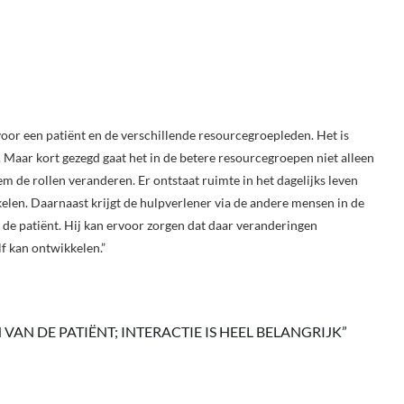
or een patiënt en de verschillende resourcegroepleden. Het is
. Maar kort gezegd gaat het in de betere resourcegroepen niet alleen
em de rollen veranderen. Er ontstaat ruimte in het dagelijks leven
elen. Daarnaast krijgt de hulpverlener via de andere mensen in de
n de patiënt. Hij kan ervoor zorgen dat daar veranderingen
f kan ontwikkelen.”
VAN DE PATIËNT; INTERACTIE IS HEEL BELANGRIJK”