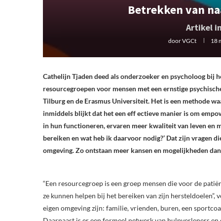
Betrekken van na
Artikel 
door
VGCt
18 
Cathelijn Tjaden deed als onderzoeker en psycholoog bij h
resourcegroepen voor mensen met een ernstige psychische 
Tilburg en de Erasmus Universiteit. Het is een methode wa
inmiddels blijkt dat het een eff ectieve manier is om empo
in hun functioneren, ervaren meer kwaliteit van leven en me
bereiken en wat heb ik daarvoor nodig?’ Dat zijn vragen d
omgeving. Zo ontstaan meer kansen en mogelijkheden dan
“Een resourcegroep is een groep mensen die voor de patiënt
ze kunnen helpen bij het bereiken van zijn hersteldoelen”, v
eigen omgeving zijn: familie, vrienden, buren, een sportc
Daarnaast is er een formeel netwerk van hulpverleners en