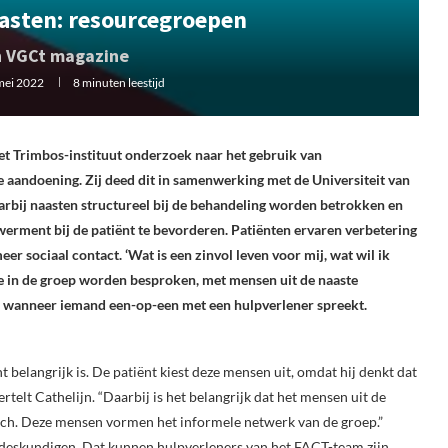
asten: resourcegroepen
in VGCt magazine
mei 2022
8 minuten leestijd
et Trimbos-instituut onderzoek naar het gebruik van
aandoening. Zij deed dit in samenwerking met de Universiteit van
arbij naasten structureel bij de behandeling worden betrokken en
werment bij de patiënt te bevorderen. Patiënten ervaren verbetering
er sociaal contact. ‘Wat is een zinvol leven voor mij, wat wil ik
ie in de groep worden besproken, met mensen uit de naaste
 wanneer iemand een-op-een met een hulpverlener spreekt.
 belangrijk is. De patiënt kiest deze mensen uit, omdat hij denkt dat
ertelt Cathelijn. “Daarbij is het belangrijk dat het mensen uit de
oach. Deze mensen vormen het informele netwerk van de groep.”
 deskundigen. Dat kunnen hulpverleners van het FACT-team zijn