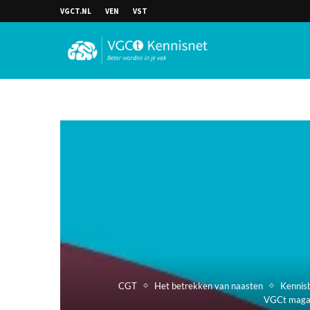
VGCT.NL
VEN
VST
CGT
Het betrekken van naasten
Kennis
VGCt maga