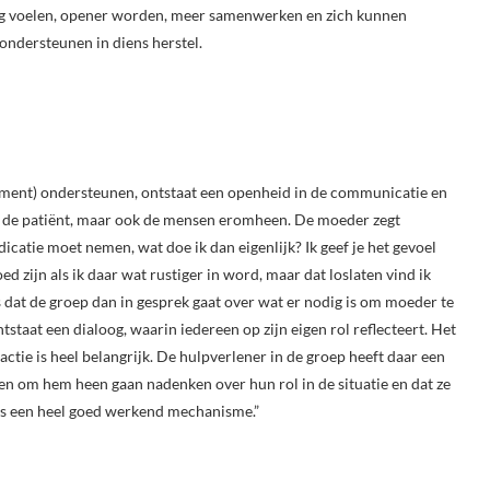
lig voelen, opener worden, meer samenwerken en zich kunnen
ondersteunen in diens herstel.
rment) ondersteunen, ontstaat een openheid in de communicatie en
een de patiënt, maar ook de mensen eromheen. De moeder zegt
edicatie moet nemen, wat doe ik dan eigenlijk? Ik geef je het gevoel
oed zijn als ik daar wat rustiger in word, maar dat loslaten vind ik
is dat de groep dan in gesprek gaat over wat er nodig is om moeder te
tstaat een dialoog, waarin iedereen op zijn eigen rol reflecteert. Het
actie is heel belangrijk. De hulpverlener in de groep heeft daar een
nsen om hem heen gaan nadenken over hun rol in de situatie en dat ze
is een heel goed werkend mechanisme.”