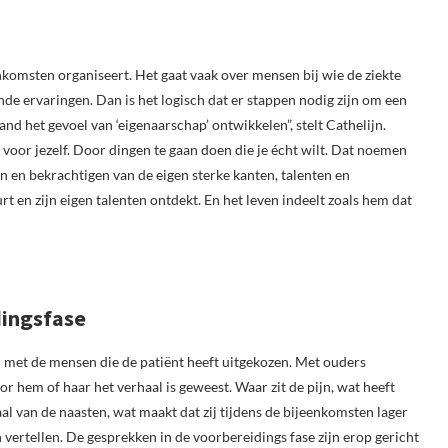
enkomsten organiseert. Het gaat vaak over mensen bij wie de ziekte
nde ervaringen. Dan is het logisch dat er stappen nodig zijn om een
and het gevoel van ‘eigenaarschap’ ontwikkelen”, stelt Cathelijn.
voor jezelf. Door dingen te gaan doen die je écht wilt. Dat noemen
en bekrachtigen van de eigen sterke kanten, talenten en
rt en zijn eigen talenten ontdekt. En het leven indeelt zoals hem dat
dingsfase
 met de mensen die de patiënt heeft uitgekozen. Met ouders
r hem of haar het verhaal is geweest. Waar zit de pijn, wat heeft
van de naasten, wat maakt dat zij tijdens de bijeenkomsten lager
n vertellen. De gesprekken in de voorbereidings fase zijn erop gericht