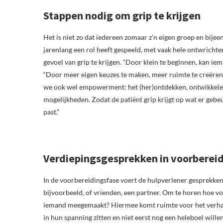
Stappen nodig om grip te krijgen
Het is niet zo dat iedereen zomaar z’n eigen groep en bije
jarenlang een rol heeft gespeeld, met vaak hele ontwrichte
gevoel van grip te krijgen. “Door klein te beginnen, kan iem
“Door meer eigen keuzes te maken, meer ruimte te creëren 
we ook wel empowerment: het (her)ontdekken, ontwikkelen 
mogelijkheden. Zodat de patiënt grip krijgt op wat er gebeu
past.”
Verdiepingsgesprekken in voorberei
In de voorbereidingsfase voert de hulpverlener gesprekken
bijvoorbeeld, of vrienden, een partner. Om te horen hoe voo
iemand meegemaakt? Hiermee komt ruimte voor het verhaal 
in hun spanning zitten en niet eerst nog een heleboel wille