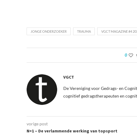
JONGE ONDERZOEKER
TRAUMA
VGCT MAGAZINE #4 20
0
VGCT
De Vereniging voor Gedrags- en Cognit
cognitief gedragstherapeuten en cogni
vorige post
N=1 – De verlammende werking van topsport