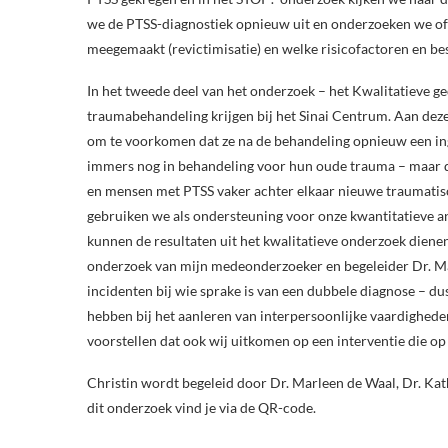
we de PTSS-diagnostiek opnieuw uit en onderzoeken we of
meegemaakt (revictimisatie) en welke risicofactoren en b
In het tweede deel van het onderzoek – het Kwalitatieve 
traumabehandeling krijgen bij het Sinai Centrum. Aan dez
om te voorkomen dat ze na de behandeling opnieuw een ing
immers nog in behandeling voor hun oude trauma – maar die
en mensen met PTSS vaker achter elkaar nieuwe traumatisc
gebruiken we als ondersteuning voor onze kwantitatieve an
kunnen de resultaten uit het kwalitatieve onderzoek diene
onderzoek van mijn medeonderzoeker en begeleider Dr. Mar
incidenten bij wie sprake is van een dubbele diagnose – du
hebben bij het aanleren van interpersoonlijke vaardighede
voorstellen dat ook wij uitkomen op een interventie die op 
Christin wordt begeleid door Dr. Marleen de Waal, Dr. Ka
dit onderzoek vind je via de QR-code.