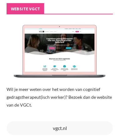
WEBSITE VGCT
Wil je meer weten over het worden van cognitief
Proefschrift: Navigeren door het
Vraag en antwoord over… s
pectrum van mentale gezondheid:...
misbruik
gedragstherapeut(isch werker)? Bezoek dan de website
2 juli 2026
22 juni 2026
van de VGCt.
vgct.nl