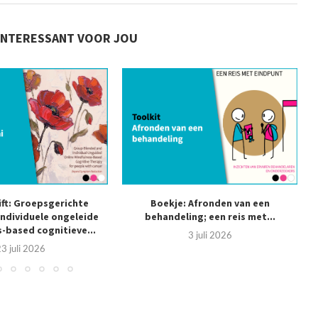
INTERESSANT VOOR JOU
ift: Groepsgerichte
Boekje: Afronden van een
individuele ongeleide
behandeling; een reis met...
s
-based cognitieve...
3 juli 2026
3 juli 2026