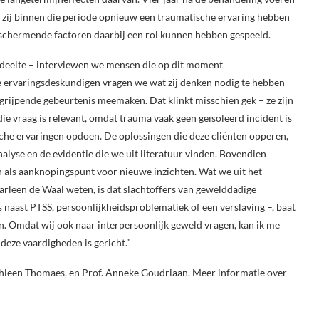
 zij binnen die periode opnieuw een traumatische ervaring hebben
eschermende factoren daarbij een rol kunnen hebben gespeeld.
gedeelte – interviewen we mensen die op dit moment
e ervaringsdeskundigen vragen we wat zij denken nodig te hebben
rijpende gebeurtenis meemaken. Dat klinkt misschien gek – ze zijn
 vraag is relevant, omdat trauma vaak geen geïsoleerd incident is
he ervaringen opdoen. De oplossingen die deze cliënten opperen,
alyse en de evidentie die we uit literatuur vinden. Bovendien
n als aanknopingspunt voor nieuwe inzichten. Wat we uit het
leen de Waal weten, is dat slachtoffers van gewelddadige
s naast PTSS, persoonlijkheidsproblematiek of een verslaving –, baat
n. Omdat wij ook naar interpersoonlijk geweld vragen, kan ik me
deze vaardigheden is gericht.”
thleen Thomaes, en Prof. Anneke Goudriaan. Meer informatie over