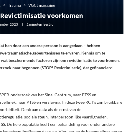
t
Trauma
VGCt magazine
 Revictimisatie voorkomen
ember 2023
2 minuten leestijd
 dat hen door een andere persoon is aangedaan – hebben
uwe traumatische gebeurtenissen te ervaren. Kennis om te
’ en wat beschermende factoren zijn om revictimisatie te voorkomen,
erzoek naar begonnen (STOP! Revictimisatie), dat gefinancierd
ROSPER-onderzoek van het Sinai Centrum, naar PTSS en
ellinek, naar PTSS en verslaving. In deze twee RCT’s zijn bruikbare
orbiditeit. Denk aan data als de ernst van de
tieregulatie, sociale steun, interpersoonlijke vaardigheden,
TSS. De hele populatie heeft een behandeling voor onder andere
e langetermijneffecten daarvan. Vier jaar na de behandeling voeren