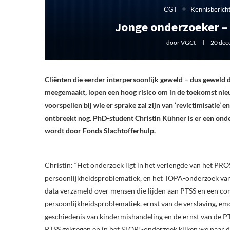
CGT
Kennisberich
Jonge onderzoeker –
door
VGCt
20 dec
Cliënten die eerder interpersoonlijk geweld – dus geweld
meegemaakt, lopen een hoog risico om in de toekomst nie
voorspellen bij wie er sprake zal zijn van ‘revictimisatie
ontbreekt nog. PhD-student Christin Kühner is er een ond
wordt door Fonds Slachtofferhulp.
Christin: “Het onderzoek ligt in het verlengde van het P
persoonlijkheidsproblematiek, en het TOPA-onderzoek van J
data verzameld over mensen die lijden aan PTSS en een com
persoonlijkheidsproblematiek, ernst van de verslaving, emo
geschiedenis van kindermishandeling en de ernst van de P
PTSS gekregen en in het STOP!-onderzoek kijken we naar d