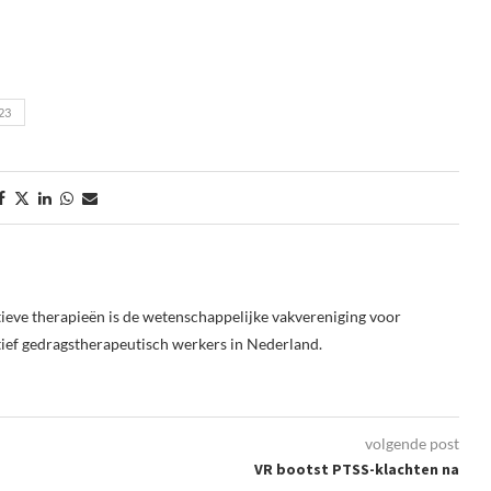
23
ieve therapieën is de wetenschappelijke vakvereniging voor
tief gedragstherapeutisch werkers in Nederland.
volgende post
VR bootst PTSS-klachten na