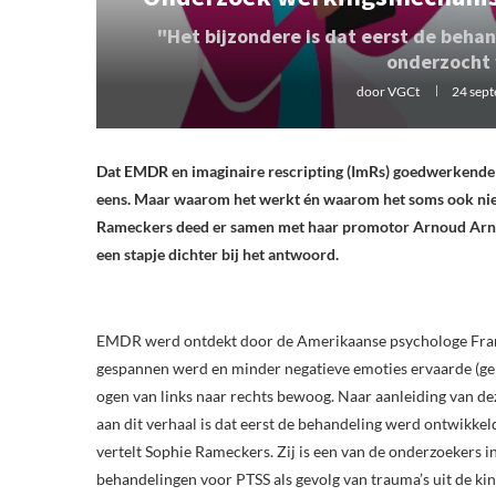
"Het bijzondere is dat eerst de beha
onderzocht
door
VGCt
24 sep
Dat EMDR en imaginaire rescripting (ImRs) goedwerkende t
eens. Maar waarom het werkt én waarom het soms ook niet w
Rameckers deed er samen met haar promotor Arnoud Arn
een stapje dichter bij het antwoord.
EMDR werd ontdekt door de Amerikaanse psychologe Franc
gespannen werd en minder negatieve emoties ervaarde (gek
ogen van links naar rechts bewoog. Naar aanleiding van dez
aan dit verhaal is dat eerst de behandeling werd ontwikke
vertelt Sophie Rameckers. Zij is een van de onderzoekers
behandelingen voor PTSS als gevolg van trauma’s uit de ki