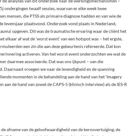
or de analyses van dit onderzoek naar de werkingsmechanismen –
 ondergingen twaalf sessies, waarvan er elke week twee
en mensen, die PTSS als primaire diagnose hadden en van wie de
e levensjaar plaatsvond. Onderzoek vond plaats in Nederland,
rauma’ opgeven. Dit was de traumatische ervaring waar de cliënt het
 elkaar af wat de ‘worst event’ van een hotspot was – het ergste,
muleerden een zin die aan deze gebeurtenis refereerde. Dat kon
e herinnering activeren. Van het worst event onderzochten we wat de
er daarmee associeerde. Dat was ons ijkpunt – van die
d. Daarnaast vroegen we naar de levendigheid en de spanning
illende momenten in de behandeling aan de hand van het ‘Imagery
aan de hand van zowel de CAPS-5 (klinisch interview) als de IES-R
t de afname van de geloofwaardigheid van de kernovertuiging, de