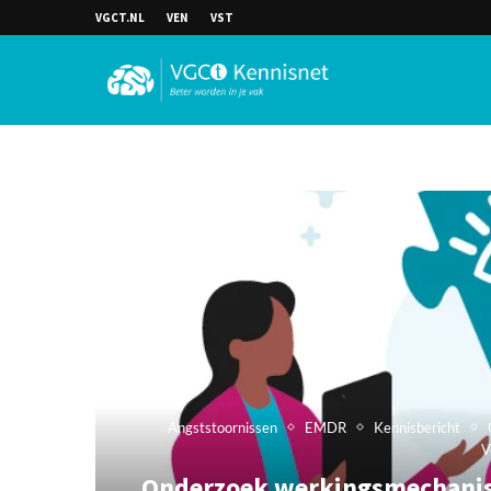
VGCT.NL
VEN
VST
Angststoornissen
EMDR
Kennisbericht
V
Onderzoek werkingsmechanism