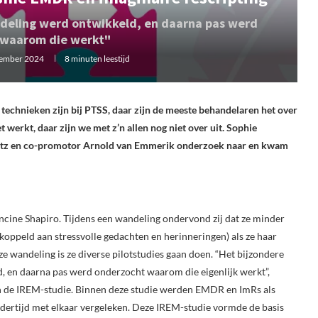
ndeling werd ontwikkeld, en daarna pas werd
 waarom die werkt"
tember 2024
8 minuten leestijd
echnieken zijn bij PTSS, daar zijn de meeste behandelaren het over
erkt, daar zijn we met z’n allen nog niet over uit. Sophie
tz en co-promotor Arnold van Emmerik onderzoek naar en kwam
ine Shapiro. Tijdens een wandeling ondervond zij dat ze minder
oppeld aan stressvolle gedachten en herinneringen) als ze haar
e wandeling is ze diverse pilotstudies gaan doen. “Het bijzondere
ld, en daarna pas werd onderzocht waarom die eigenlijk werkt”,
 in de IREM-studie. Binnen deze studie werden EMDR en ImRs als
ndertijd met elkaar vergeleken. Deze IREM-studie vormde de basis