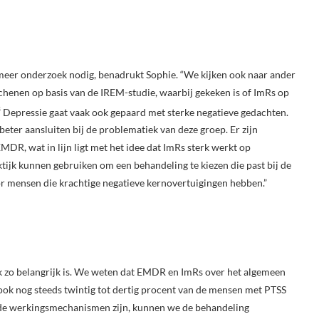
eer onderzoek nodig, benadrukt Sophie. “We kijken ook naar ander
chenen op basis van de IREM-studie, waarbij gekeken is of ImRs op
3
Depressie gaat vaak ook gepaard met sterke negatieve gedachten.
ter aansluiten bij de problematiek van deze groep. Er zijn
MDR, wat in lijn ligt met het idee dat ImRs sterk werkt op
tijk kunnen gebruiken om een behandeling te kiezen die past bij de
oor mensen die krachtige negatieve kernovertuigingen hebben.”
k zo belangrijk is. We weten dat EMDR en ImRs over het algemeen
ook nog steeds twintig tot dertig procent van de mensen met PTSS
t de werkingsmechanismen zijn, kunnen we de behandeling