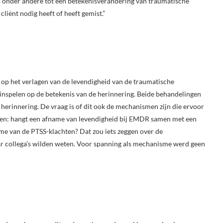
s onder andere tot een betekenisverandering van traumatische
 cliënt nodig heeft of heeft gemist.”
 op het verlagen van de levendigheid van de traumatische
 inspelen op de betekenis van de herinnering. Beide behandelingen
 herinnering. De vraag is of dit ook de mechanismen zijn die ervoor
en: hangt een afname van levendigheid bij EMDR samen met een
e van de PTSS-klachten? Dat zou iets zeggen over de
r collega’s wilden weten. Voor spanning als mechanisme werd geen