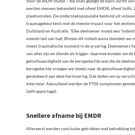
Voor de IREM-studie – die zoals gezegd de basis vormt vo
werden mensen behandeld met ofwel EMDR, ofwel ImRs. Zij
plaatsvonden. De onderzoekspopulatie bestond uit volwass
traumagebeurtenis met de meeste impact voor het zestiend
Duitsland en Australië. “Elke deelnemer moest een ‘indext
meeste last van had. Binnen dit indextrauma stemden we met
meest traumatische moment in de ervaring. Deelnemers for
van alles zijn en diende als trigger: daarmee konden we d
geloofwaardigheid van de kerngedachte was die de deelnem
kerngedachte vroegen we steeds naar de geloofwaardighei
gerelateerd aan deze herinnering. Dat deden we op versch
Interview’. Aanvullend werden de PTSS-symptomen gemeten 
(zelfrapportage).
Snellere afname bij EMDR
Allereerst werden conclusies getrokken met betrekking to