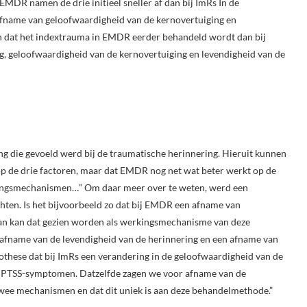
j EMDR namen de drie initieel sneller af dan bij ImRs In de
 afname van geloofwaardigheid van de kernovertuiging en
en dat het indextrauma in EMDR eerder behandeld wordt dan bij
g, geloofwaardigheid van de kernovertuiging en levendigheid van de
 die gevoeld werd bij de traumatische herinnering. Hieruit kunnen
p de drie factoren, maar dat EMDR nog net wat beter werkt op de
rkingsmechanismen…” Om daar meer over te weten, werd een
hten. Is het bijvoorbeeld zo dat bij EMDR een afname van
an kan dat gezien worden als werkingsmechanisme van deze
afname van de levendigheid van de herinnering en een afname van
these dat bij ImRs een verandering in de geloofwaardigheid van de
de PTSS-symptomen. Datzelfde zagen we voor afname van de
 twee mechanismen en dat dit uniek is aan deze behandelmethode.”