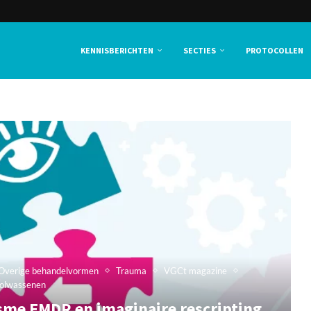
KENNISBERICHTEN
SECTIES
PROTOCOLLEN
Overige behandelvormen
Trauma
VGCt magazine
olwassenen
e EMDR en imaginaire rescripting