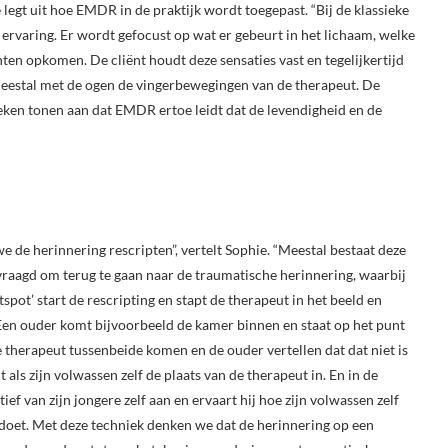
gt uit hoe EMDR in de praktijk wordt toegepast. “Bij de klassieke
rvaring. Er wordt gefocust op wat er gebeurt in het lichaam, welke
en opkomen. De cliënt houdt deze sensaties vast en tegelijkertijd
meestal met de ogen de vingerbewegingen van de therapeut. De
ken tonen aan dat EMDR ertoe leidt dat de levendigheid en de
e de herinnering rescripten”, vertelt Sophie. “Meestal bestaat deze
gevraagd om terug te gaan naar de traumatische herinnering, waarbij
pot’ start de rescripting en stapt de therapeut in het beeld en
. Een ouder komt bijvoorbeeld de kamer binnen en staat op het punt
e therapeut tussenbeide komen en de ouder vertellen dat dat niet is
 als zijn volwassen zelf de plaats van de therapeut in. En in de
tief van zijn jongere zelf aan en ervaart hij hoe zijn volwassen zelf
doet. Met deze techniek denken we dat de herinnering op een