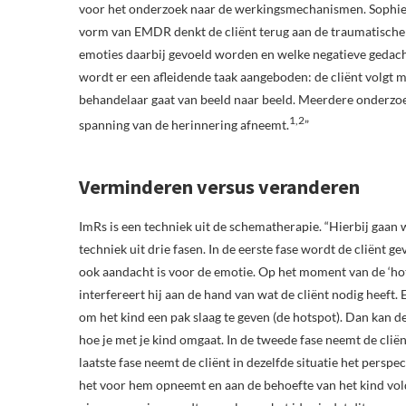
voor het onderzoek naar de werkingsmechanismen. Sophie le
vorm van EMDR denkt de cliënt terug aan de traumatische e
emoties daarbij gevoeld worden en welke negatieve gedacht
wordt er een afleidende taak aangeboden: de cliënt volgt 
behandelaar gaat van beeld naar beeld. Meerdere onderzoe
1,2
spanning van de herinnering afneemt.
”
Verminderen versus veranderen
ImRs is een techniek uit de schematherapie. “Hierbij gaan w
techniek uit drie fasen. In de eerste fase wordt de cliënt 
ook aandacht is voor de emotie. Op het moment van de ‘hots
interfereert hij aan de hand van wat de cliënt nodig heeft
om het kind een pak slaag te geven (de hotspot). Dan kan d
hoe je met je kind omgaat. In de tweede fase neemt de cliënt
laatste fase neemt de cliënt in dezelfde situatie het perspec
het voor hem opneemt en aan de behoefte van het kind vol