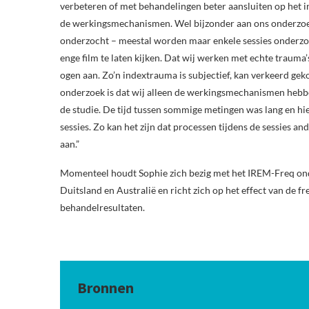
verbeteren of met behandelingen beter aansluiten op het i
de werkingsmechanismen. Wel bijzonder aan ons onderzoek i
onderzocht – meestal worden maar enkele sessies onderzoc
enge film te laten kijken. Dat wij werken met echte trauma’
ogen aan. Zo’n indextrauma is subjectief, kan verkeerd gek
onderzoek is dat wij alleen de werkingsmechanismen heb
de studie. De tijd tussen sommige metingen was lang en h
sessies. Zo kan het zijn dat processen tijdens de sessies a
aan.”
Momenteel houdt Sophie zich bezig met het IREM-Freq ond
Duitsland en Australië en richt zich op het effect van de f
behandelresultaten.
Bronnen