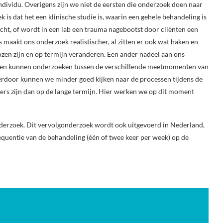
ndividu. Overigens zijn we niet de eersten die onderzoek doen naar
s dat het een klinische studie is, waarin een gehele behandeling is
ht, of wordt in een lab een trauma nagebootst door cliënten een
s maakt ons onderzoek realistischer, al zitten er ook wat haken en
ozen zijn en op termijn veranderen. Een ander nadeel aan ons
ben kunnen onderzoeken tussen de verschillende meetmomenten van
ierdoor kunnen we minder goed kijken naar de processen tijdens de
nders zijn dan op de lange termijn. Hier werken we op dit moment
erzoek. Dit vervolgonderzoek wordt ook uitgevoerd in Nederland,
requentie van de behandeling (één of twee keer per week) op de