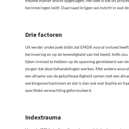
nieuwe manier wordt opgeslagen; het idee is dat dit proce
herinneringen leidt. Daarnaast krijgen we inzicht in wat de
Drie factoren
Uit eerder onderzoek blijkt dat EMDR vooral invloed heeft
herinnering en op de levendigheid van het beeld. ImRs zou
lijken invloed te hebben op de spanning gerelateerd aan de
zorgen dat deze behandelingen werken. Met andere woord
een afname van de geloofwaardigheid samen met een afnam
werkingsmechanismen en dat is dan ook wat Sophie en haa
specifieke verwachting geformuleerd.
Indextrauma