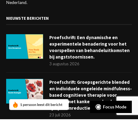
Nederland.
NIEUWSTE BERICHTEN
Proefschrift: Een dynamische en
experimentele benadering voor het
voorspellen van behandeluitkomsten
bij angststoornissen.
3 augustus 2026
Proefschrift: Groepsgerichte blended
en individuele ongeleide mindfulness-
based cognitieve therapie voor
mensen met kanker: verder dan
1 persoon leest dit bericht
Focus Mode
symptoomreductie
23 juli 2026
Boekje: Afronden van een