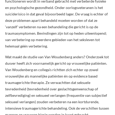
functioneren wordt in verband gebracht met verbeterde fysieke
en psychologische gezondheid. Onder oorlogsveteranen is het
suïciderisico in dat geval bijvoorbeeld lager. De vraag is echter of
deze problemen apart behandeld moeten worden of dat ze
‘vanzelf’ verbeteren na een behandeling die gericht is op de
traumasymptomen. Bevindingen zijn tot op heden uiteenlopend;
van verbetering op meerdere gebieden van het seksleven tot
helemaal géén verbetering.
Wat maakt de studie van Van Woudenberg anders? Onderzoek tot
dusver heeft zich voornamelijk gericht op vrouwelijke patiënten.
Van Woudenberg en collega’s richtten zich echter op zowel
vrouwelijke als mannelijke patiënten én op evidence based
traumagerichte therapie. Ze verwachtten dat seksuele
tevredenheid (tevredenheid over geslachtsgemeenschap of
zelfbevrediging) en seksueel verlangen (frequentie van subjectief
seksueel verlangen) zouden verbeteren na een kortdurende,
intensieve traumagerichte behandeling. Ook de verschillen tussen
mannen en vrouwen hierin werden in kaart gebracht.