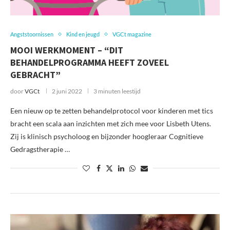
Angststoornissen
Kind en jeugd
VGCt magazine
MOOI WERKMOMENT – “DIT
BEHANDELPROGRAMMA HEEFT ZOVEEL
GEBRACHT”
door
VGCt
2 juni 2022
3 minuten leestijd
Een nieuw op te zetten behandelprotocol voor kinderen met tics
bracht een scala aan inzichten met zich mee voor Lisbeth Utens.
Zij is klinisch psycholoog en bijzonder hoogleraar Cognitieve
Gedragstherapie …