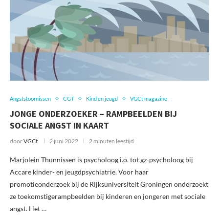
Angststoornissen
CGT
Kind en jeugd
VGCt magazine
JONGE ONDERZOEKER – RAMPBEELDEN BIJ
SOCIALE ANGST IN KAART
door
VGCt
2 juni 2022
2 minuten leestijd
Marjolein Thunnissen is psycholoog i.o. tot gz-psycholoog bij
Accare kinder- en jeugdpsychiatrie. Voor haar
promotieonderzoek bij de Rijksuniversiteit Groningen onderzoekt
ze toekomstigerampbeelden bij kinderen en jongeren met sociale
angst. Het …