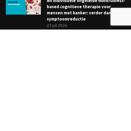
en individuele ongeleide mindfulness-
based cognitieve therapie voor
mensen met kanker: verder dan
symptoomreductie
23 juli 2026
Boekje: Afronden van een
behandeling; een reis met eindpunt
3 juli 2026
NIEUWSBRIEF
Meld je aan en ontvang tweewekelijks het laatste nieuws
overzichtelijk in je mailbox. Ben je lid van de VGCt, meld je dan
aan via
'Mijn VGCt'
.
E-mailadres*