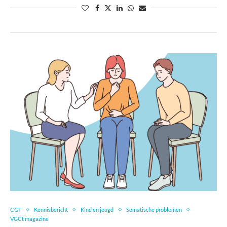
CGT
Kennisbericht
Kind en jeugd
Somatische problemen
VGCt magazine