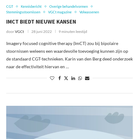
CGT
Kennisbericht
Overige behandelvormen
Stemmingsstoornissen
VGCt magazine
Volwassenen
IMCT BIEDT NIEUWE KANSEN
door
VGCt
28 juni 2022
9 minuten leestijd
Imagery focused cognitive therapy (ImCT) zou bij bipolaire
stoornissen weleens een waardevolle toevoeging kunnen zijn op
de standaard CGT-technieken. Karin van den Berg deed onderzoek
naar de effectiviteit hiervan en …