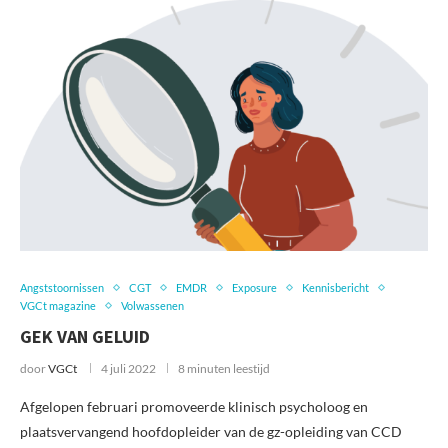
Angststoornissen
CGT
EMDR
Exposure
Kennisbericht
VGCt magazine
Volwassenen
GEK VAN GELUID
door
VGCt
4 juli 2022
8 minuten leestijd
Afgelopen februari promoveerde klinisch psycholoog en
plaatsvervangend hoofdopleider van de gz-opleiding van CCD