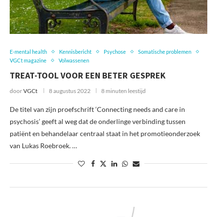
E-mental health
Kennisbericht
Psychose
Somatische problemen
VGCt magazine
Volwassenen
TREAT-TOOL VOOR EEN BETER GESPREK
door
VGCt
8 augustus 2022
8 minuten leestijd
De titel van zijn proefschrift ‘Connecting needs and care in
psychosis’ geeft al weg dat de onderlinge verbinding tussen
patiënt en behandelaar centraal staat in het promotieonderzoek
van Lukas Roebroek. …