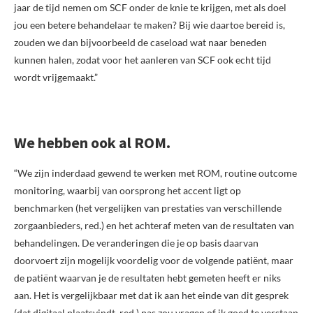
jaar de tijd nemen om SCF onder de knie te krijgen, met als doel
jou een betere behandelaar te maken? Bij wie daartoe bereid is,
zouden we dan bijvoorbeeld de caseload wat naar beneden
kunnen halen, zodat voor het aanleren van SCF ook echt tijd
wordt vrijgemaakt.”
We hebben ook al ROM.
“We zijn inderdaad gewend te werken met ROM, routine outcome
monitoring, waarbij van oorsprong het accent ligt op
benchmarken (het vergelijken van prestaties van verschillende
zorgaanbieders, red.) en het achteraf meten van de resultaten van
behandelingen. De veranderingen die je op basis daarvan
doorvoert zijn mogelijk voordelig voor de volgende patiënt, maar
de patiënt waarvan je de resultaten hebt gemeten heeft er niks
aan. Het is vergelijkbaar met dat ik aan het einde van dit gesprek
(dat digitaal plaatsvindt, red.) pas zou vragen of ik goed te verstaan