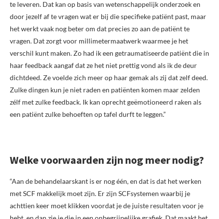
te leveren. Dat kan op basis van wetenschappelijk onderzoek en
door jezelf af te vragen wat er bij die specifieke patiënt past, maar
het werkt vaak nog beter om dat precies zo aan de patiënt te
vragen. Dat zorgt voor millimetermaatwerk waarmee je het
verschil kunt maken. Zo had ik een getraumatiseerde patiënt die in
haar feedback aangaf dat ze het niet prettig vond als ik de deur
dichtdeed. Ze voelde zich meer op haar gemak als zij dat zelf deed.
Zulke dingen kun je niet raden en patiënten komen maar zelden
zélf met zulke feedback. Ik kan oprecht geëmotioneerd raken als
een patiënt zulke behoeften op tafel durft te leggen.”
Welke voorwaarden zijn nog meer nodig?
“Aan de behandelaarskant is er nog één, en dat is dat het werken
met SCF makkelijk moet zijn. Er zijn SCFsystemen waarbij je
achttien keer moet klikken voordat je de juiste resultaten voor je
hebt, en dan zie je die in een onbegrijpelijke grafiek. Dat maakt het