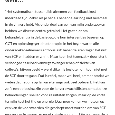
werk…
“Het systematisch, tussentijds afnemen van feedback kost
inderdaad tijd. Zeker als je het als behandelaar nog niet helemaal
in de vingers hebt. Als onderdeel van een van mijn onderzoeken
hebben we diverse centra getraind. Het gaat hier om
behandelcentra in de basis-ggz die hun interventies baseren op
CGT en oplossingsgerichte therapie. In het begin waren alle
onderzoeksdeelnemers enthousiast: behandelaren zagen het nut
van SCF en hadden er zin in. Maar toen het tegenzat – door sterk
verhoogde caseload vanwege zwangerschap of ziekte van
collega’s, bijvoorbeeld – werd dikwijls besloten om toch niet met
de SCF door te gaan. Dat is reëel, maar wel heel jammer omdat we
weten dat het ons op langere termijn ook veel oplevert. Het kan
zelfs een oplossing zijn voor de langere wachtlijsten, omdat onze
behandelingen sneller voor resultaten zorgen, maar op de korte
termijn kost het tijd en energie. Daarmee komen we meteen op
een van de voorwaarden die geschept moet worden om van SCF
een succes te maken: er moet ruimte voor zijn. Die voorwaarde is