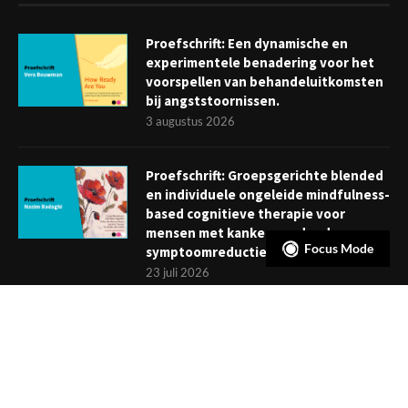
Proefschrift: Een dynamische en
experimentele benadering voor het
voorspellen van behandeluitkomsten
bij angststoornissen.
3 augustus 2026
Proefschrift: Groepsgerichte blended
en individuele ongeleide mindfulness-
based cognitieve therapie voor
mensen met kanker: verder dan
Focus Mode
symptoomreductie
23 juli 2026
Boekje: Afronden van een
behandeling; een reis met eindpunt
3 juli 2026