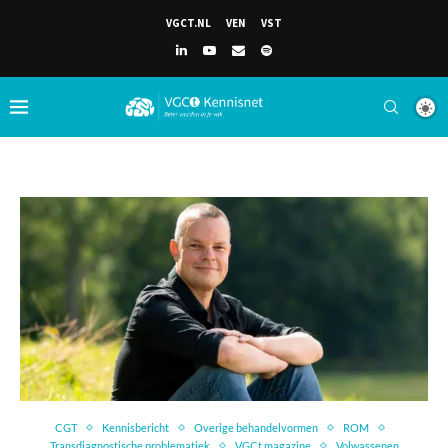
VGCT.NL
VEN
VST
CGT
Kennisbericht
Overige behandelvormen
ROM
Transdiagnostische problematiek
VGCt magazine
Volwassenen