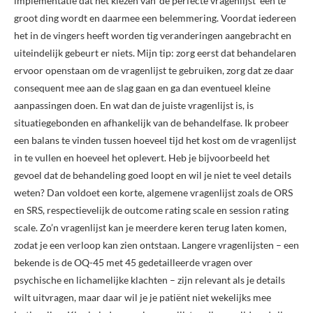
implementatie dat het kiezen van ‘de perfecte vragenlijst’ een te
groot ding wordt en daarmee een belemmering. Voordat iedereen
het in de vingers heeft worden tig veranderingen aangebracht en
uiteindelijk gebeurt er niets. Mijn tip: zorg eerst dat behandelaren
ervoor openstaan om de vragenlijst te gebruiken, zorg dat ze daar
consequent mee aan de slag gaan en ga dan eventueel kleine
aanpassingen doen. En wat dan de juiste vragenlijst is, is
situatiegebonden en afhankelijk van de behandelfase. Ik probeer
een balans te vinden tussen hoeveel tijd het kost om de vragenlijst
in te vullen en hoeveel het oplevert. Heb je bijvoorbeeld het
gevoel dat de behandeling goed loopt en wil je niet te veel details
weten? Dan voldoet een korte, algemene vragenlijst zoals de ORS
en SRS, respectievelijk de outcome rating scale en session rating
scale. Zo’n vragenlijst kan je meerdere keren terug laten komen,
zodat je een verloop kan zien ontstaan. Langere vragenlijsten – een
bekende is de OQ-45 met 45 gedetailleerde vragen over
psychische en lichamelijke klachten – zijn relevant als je details
wilt uitvragen, maar daar wil je je patiënt niet wekelijks mee