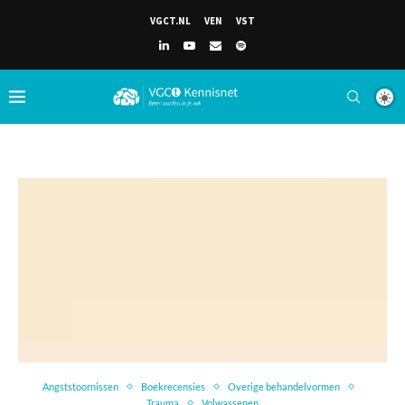
VGCT.NL
VEN
VST
Angststoornissen
Boekrecensies
Overige behandelvormen
Trauma
Volwassenen