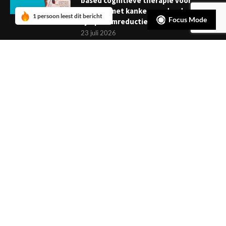
based cognitieve therapie voor
mensen met kanker: verder dan
1 persoon leest dit bericht
Focus Mode
symptoomreductie
23 juli 2026
Boekje: Afronden van een
behandeling; een reis met eindpunt
3 juli 2026
NIEUWSBRIEF
Meld je aan en ontvang tweewekelijks het laatste nieuws
overzichtelijk in je mailbox. Ben je lid van de VGCt, meld je dan
aan via
'Mijn VGCt'
.
E-mailadres*