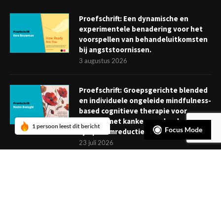
Proefschrift: Een dynamische en
experimentele benadering voor het
voorspellen van behandeluitkomsten
bij angststoornissen.
3 augustus 2026
Proefschrift: Groepsgerichte blended
en individuele ongeleide mindfulness-
based cognitieve therapie voor
mensen met kanker: verder dan
1 persoon leest dit bericht
Focus Mode
symptoomreductie
23 juli 2026
Boekje: Afronden van een
behandeling; een reis met eindpunt
3 juli 2026