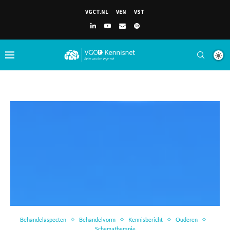
VGCT.NL
VEN
VST
Behandelaspecten
Behandelvorm
Kennisbericht
Ouderen
Schematherapie