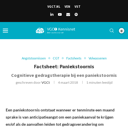
VGCT.NL
VEN
VST
Angststoornissen
CGT
Factsheets
Volwassenen
Factsheet: Paniekstoornis
Cognitieve gedragstherapie bij een paniekstoornis
geschreven door
VGCt
4 maart 2018
1 minuten leestijd
Een paniekstoornis ontstaat wanneer er tenminste een maand
sprake is van anticipatieangst om een paniekaanval te krijgen
en/of als de aanvallen leiden tot gedragsverandering om