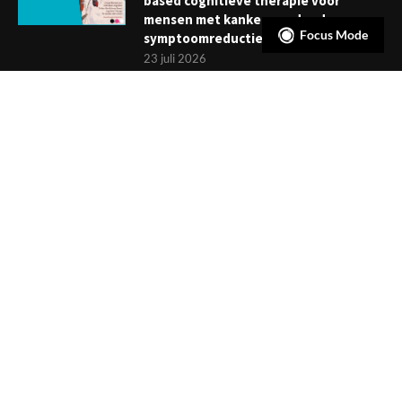
based cognitieve therapie voor
mensen met kanker: verder dan
Focus Mode
symptoomreductie
23 juli 2026
Boekje: Afronden van een
behandeling; een reis met eindpunt
3 juli 2026
NIEUWSBRIEF
Meld je aan en ontvang tweewekelijks het laatste nieuws
overzichtelijk in je mailbox. Ben je lid van de VGCt, meld je dan
aan via
'Mijn VGCt'
.
E-mailadres*