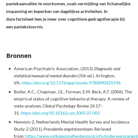
paniekaanvallen te voorkomen, zoals vermijding van lichamelijke
inspanning en beperken van dagelijkse activiteiten. In
deze factsheet lees je meer over cognitieve gedragstherapie bij
een paniekstoornis.
Bronnen
American Psychiatric Association. (2013).
Diagnostic and
statistical manual of mental disorders
(5th ed.). Arlington,
VA.
https://doi.org/10.1176/appi.books.9780890425596
Butler, A.C., Chapman, J.E., Forman, E.M. Beck, A.T. (2006). The
empirical status of cognitive-behavioral therapy: A review of
meta-analyses.
Clinical Psychology Review 26
17–
31.
https://doi.org/10.1016/j.cpr.2005.07.003
Nemesis-2, Netherlands Mental Health Survey and Incidence
Study-2 (2011).
Prevalentie angststoornissen
. Rerieved
from:
https://www.volksgezondheidenzorg.info/onderwerp/angstst