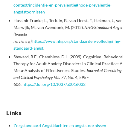
context/incidentie-en-prevalentie#node-prevalentie-
angststoornissen
Hassink-Franke, L., Terluin, B., van Heest, F., Hekman, J., van
Marwijk, M., van Avendonk, M. (2012).
NHG-Standaard Angst
(tweede
herziening)
https://www.nhg.org/standaarden/volledig/nhg-
standaard-angst
.
Steward, R.E., Chambless, D.L. (2009). Cognitive–Behavioral
Therapy for Adult Anxiety Disorders in Clinical Practice: A
Meta-Analysis of Effectiveness Studies.
Journal of Consulting
and Clinical Psychology Vol. 77
, No. 4, 595–
606.
https://doi.org/10.1037/a0016032
Links
Zorgstandaard Angstklachten en angststoornissen