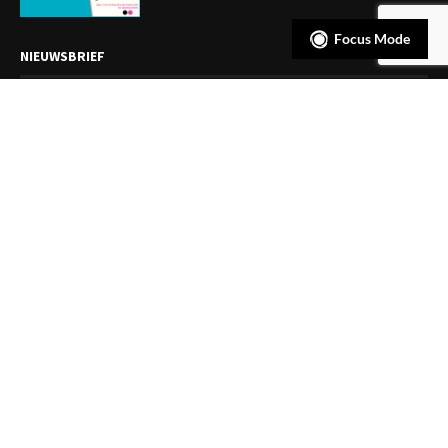
Focus Mode
NIEUWSBRIEF
Meld je aan en ontvang tweewekelijks het laatste nieuws
overzichtelijk in je mailbox. Ben je lid van de VGCt, meld je dan
aan via
'Mijn VGCt'
.
E-mailadres*
Ik ga akkoord met de
privacyvoorwaarden
@
- VGCt, alle rechten voorbehouden.