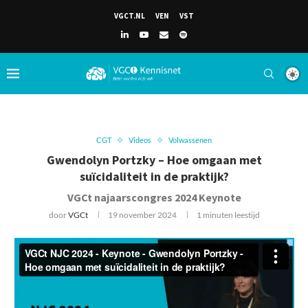
VGCT.NL
VEN
VST
CGT
Videos
Volwassenen
Gwendolyn Portzky – Hoe omgaan met
suïcidaliteit in de praktijk?
VGCt najaarscongres 2024 Keynote
door
VGCt
19 november 2024
1 minuten leestijd