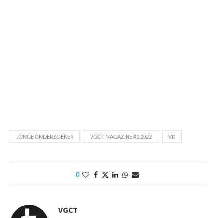
JONGE ONDERZOEKER
VGCT MAGAZINE #1 2022
VR
0
VGCT