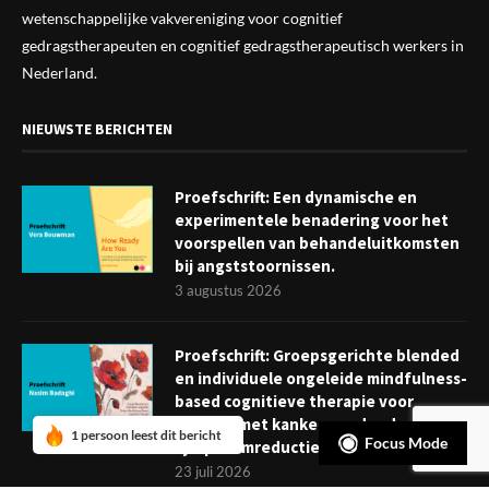
wetenschappelijke vak
vereniging
voor cognitief
gedragstherapeuten en cognitief gedragstherapeutisch werkers in
Nederland.
NIEUWSTE BERICHTEN
Proefschrift: Een dynamische en
experimentele benadering voor het
voorspellen van behandeluitkomsten
bij angststoornissen.
3 augustus 2026
Proefschrift: Groepsgerichte blended
en individuele ongeleide mindfulness-
based cognitieve therapie voor
mensen met kanker: verder dan
1 persoon leest dit bericht
Focus Mode
symptoomreductie
23 juli 2026