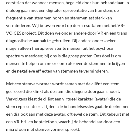
eerst zien dat wanneer mensen, begeleid door hun behandelaar, in
dialoog gaan met een digitale representatie van hun stem, de
frequentie van stemmen horen en stemmenlast sterk kan
verminderen. Wij bouwen voort op deze resultaten met het VR-
VOICES project. Dit doen we onder andere door VR en een trans
diagnostische aanpak te gebruiken. Bij andere onderzoeken
mogen alleen therapieresistente mensen uit het psychose
spectrum meedoen; bij ons is die groep groter. Ons doel is om
mensen te helpen om meer controle over de stemmen te krijgen
en de negatieve eff ecten van stemmen te verminderen.
Met een stemvervormer wordt samen met de cliënt een stem
gecreëerd die klinkt als de stem die diegene doorgaans hoort.
Vervolgens kiest de cliënt een virtueel karakter (avatar) die de
stem representeert. Tijdens de behandelsessies gaat de deelnemer
een dialoog aan met deze avatar, oft ewel de stem. Dit gebeurt met
een VR-bril en koptelefoon, waarbij de behandelaar door een
microfoon met stemvervormer spreekt.