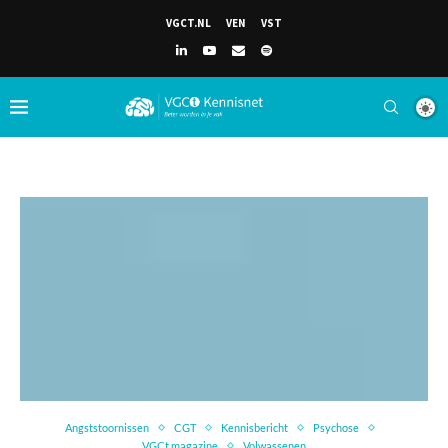
VGCT.NL
VEN
VST
Angststoornissen
CGT
Kennisbericht
Psychose
VGCt magazine
Volwassenen