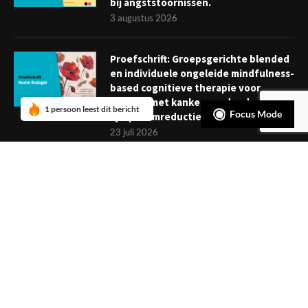
bij angststoornissen.
3 augustus 2026
Proefschrift: Groepsgerichte blended
en individuele ongeleide mindfulness-
based cognitieve therapie voor
mensen met kanker: verder dan
1 persoon leest dit bericht
Focus Mode
symptoomreductie
23 juli 2026
Boekje: Afronden van een
behandeling; een reis met eindpunt
3 juli 2026
NIEUWSBRIEF
Meld je aan en ontvang tweewekelijks het laatste nieuws