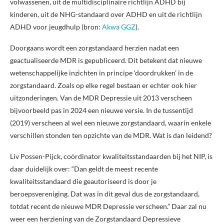
volwassenen, uit de multidisciplinaire richtlijn ADHD bij
kinderen, uit de NHG-standaard over ADHD en uit de richtlijn
ADHD voor jeugdhulp (bron:
Akwa GGZ
).
Doorgaans wordt een zorgstandaard herzien nadat een
geactualiseerde MDR is gepubliceerd. Dit betekent dat nieuwe
wetenschappelijke inzichten in principe ‘doordrukken’ in de
zorgstandaard. Zoals op elke regel bestaan er echter ook hier
uitzonderingen. Van de MDR Depressie uit 2013 verscheen
bijvoorbeeld pas in 2024 een nieuwe versie. In de tussentijd
(2019) verscheen al wel een nieuwe zorgstandaard, waarin enkele
verschillen stonden ten opzichte van de MDR. Wat is dan leidend?
Liv Possen-Pijck, coördinator kwaliteitsstandaarden bij het NIP, is
daar duidelijk over: “Dan geldt de meest recente
kwaliteitsstandaard die geautoriseerd is door je
beroepsvereniging. Dat was in dit geval dus de zorgstandaard,
totdat recent de nieuwe MDR Depressie verscheen.” Daar zal nu
weer een herziening van de Zorgstandaard Depressieve