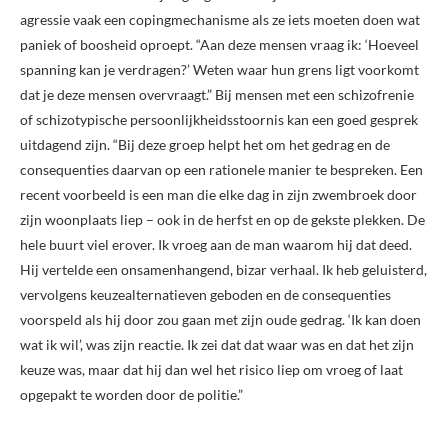
agressie vaak een copingmechanisme als ze iets moeten doen wat
paniek of boosheid oproept. “Aan deze mensen vraag ik: ‘Hoeveel
spanning kan je verdragen?’ Weten waar hun grens ligt voorkomt
dat je deze mensen overvraagt.” Bij mensen met een schizofrenie
of schizotypische persoonlijkheidsstoornis kan een goed gesprek
uitdagend zijn. “Bij deze groep helpt het om het gedrag en de
consequenties daarvan op een rationele manier te bespreken. Een
recent voorbeeld is een man die elke dag in zijn zwembroek door
zijn woonplaats liep – ook in de herfst en op de gekste plekken. De
hele buurt viel erover. Ik vroeg aan de man waarom hij dat deed.
Hij vertelde een onsamenhangend, bizar verhaal. Ik heb geluisterd,
vervolgens keuzealternatieven geboden en de consequenties
voorspeld als hij door zou gaan met zijn oude gedrag. ‘Ik kan doen
wat ik wil’, was zijn reactie. Ik zei dat dat waar was en dat het zijn
keuze was, maar dat hij dan wel het risico liep om vroeg of laat
opgepakt te worden door de politie.”