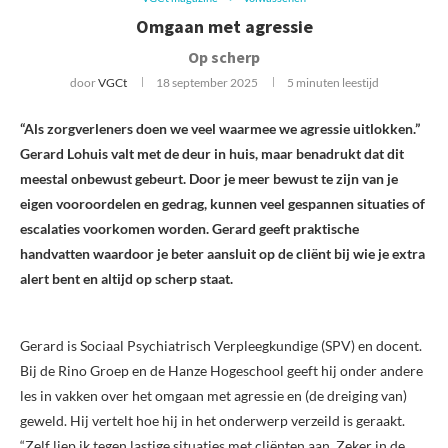
Omgaan met agressie
Op scherp
door
VGCt
18 september 2025
5 minuten leestijd
“Als zorgverleners doen we veel waarmee we agressie uitlokken.”
Gerard Lohuis valt met de deur in huis, maar benadrukt dat dit
meestal onbewust gebeurt. Door je meer bewust te zijn van je
eigen vooroordelen en gedrag, kunnen veel gespannen situaties of
escalaties voorkomen worden. Gerard geeft praktische
handvatten waardoor je beter aansluit op de cliënt bij wie je extra
alert bent en altijd op scherp staat.
Gerard is Sociaal Psychiatrisch Verpleegkundige (SPV) en docent.
Bij de Rino Groep en de Hanze Hogeschool geeft hij onder andere
les in vakken over het omgaan met agressie en (de dreiging van)
geweld. Hij vertelt hoe hij in het onderwerp verzeild is geraakt.
“Zelf liep ik tegen lastige situaties met cliënten aan. Zeker in de