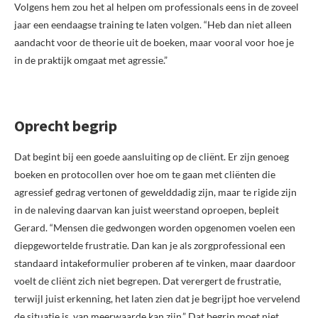
Volgens hem zou het al helpen om professionals eens in de zoveel
jaar een eendaagse training te laten volgen. “Heb dan niet alleen
aandacht voor de theorie uit de boeken, maar vooral voor hoe je
in de praktijk omgaat met agressie.”
Oprecht begrip
Dat begint bij een goede aansluiting op de cliënt. Er zijn genoeg
boeken en protocollen over hoe om te gaan met cliënten die
agressief gedrag vertonen of gewelddadig zijn, maar te rigide zijn
in de naleving daarvan kan juist weerstand oproepen, bepleit
Gerard. “Mensen die gedwongen worden opgenomen voelen een
diepgewortelde frustratie. Dan kan je als zorgprofessional een
standaard intakeformulier proberen af te vinken, maar daardoor
voelt de cliënt zich niet begrepen. Dat verergert de frustratie,
terwijl juist erkenning, het laten zien dat je begrijpt hoe vervelend
de situatie is, van meerwaarde kan zijn.” Dat begrip moet niet