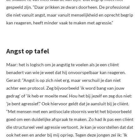
gespeeld zijn. “Daar prikken ze dwars doorheen. De professional
die niet vanuit angst, maar vanuit menselijkheid en oprecht begrip
kan reageren, heeft minder vaak te maken met agressie.”
Angst op tafel
Maar: het is logisch om je angstig te voelen als je een cliënt
benadert van wie je weet dat hij onvoorspelbaar kan reageren.
Gerard: “Angst is op zich niet erg, maar verschuil je dan niet
achter een protocol. Zeg bijvoorbeeld ‘ik word bang van jouw
gedrag’ of ‘ik heb er moeite mee’. Hou het bij jezelf en zeg dus niet:
‘je bent agressief’.” Ook hiervoor geldt dat je aansluit bij je cliënt.
“Met mensen met een antisociale stoornis werkt het bijvoorbeeld
goed om een duidelijke afspraak te maken. Zo had ik pas een cliënt
die structureel veel agressie vertoont. Je kan je voorstellen dat dat
ook het een en ander bij mij opriep. Tegen deze jongen zei ik: ‘Ik