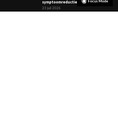
Focus Mode
symptoomreductie
23 juli 2026
Boekje: Afronden van een
behandeling; een reis met eindpunt
3 juli 2026
NIEUWSBRIEF
Meld je aan en ontvang tweewekelijks het laatste nieuws
overzichtelijk in je mailbox. Ben je lid van de VGCt, meld je dan
aan via
'Mijn VGCt'
.
E-mailadres*
Ik ga akkoord met de
privacyvoorwaarden