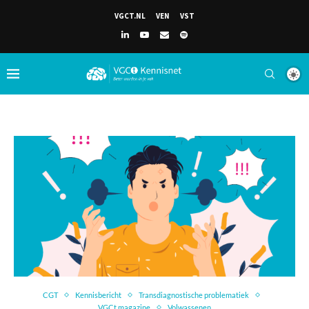
VGCT.NL
VEN
VST
CGT
Kennisbericht
Transdiagnostische problematiek
VGCt magazine
Volwassenen