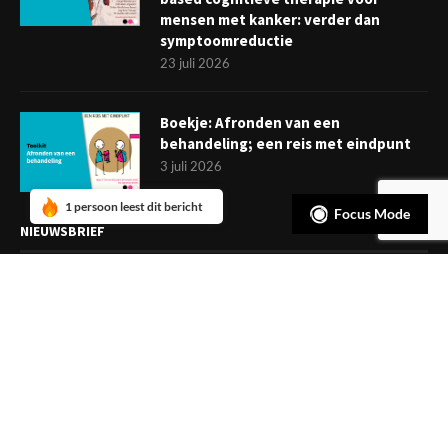
mensen met kanker: verder dan
symptoomreductie
23 juli 2026
Boekje: Afronden van een
behandeling; een reis met eindpunt
3 juli 2026
1 persoon leest dit bericht
Focus Mode
NIEUWSBRIEF
Meld je aan en ontvang tweewekelijks het laatste nieuws
overzichtelijk in je mailbox. Ben je lid van de VGCt, meld je dan
aan via
'Mijn VGCt'
.
E-mailadres*