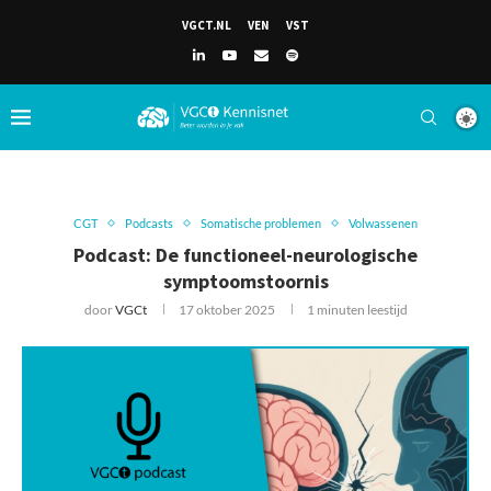
VGCT.NL
VEN
VST
CGT
Podcasts
Somatische problemen
Volwassenen
Podcast: De functioneel-neurologische
symptoomstoornis
door
VGCt
17 oktober 2025
1 minuten leestijd