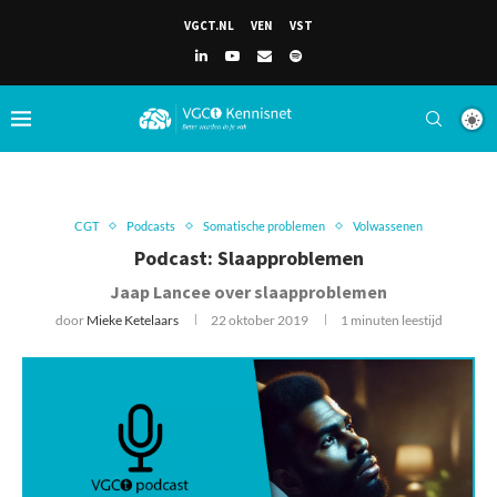
VGCT.NL
VEN
VST
CGT
Podcasts
Somatische problemen
Volwassenen
Podcast: Slaapproblemen
Jaap Lancee over slaapproblemen
door
Mieke Ketelaars
22 oktober 2019
1 minuten leestijd