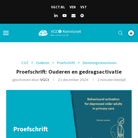
VGCT.NL
VEN
VST
CGT
Ouderen
Proefschrift
Stemmingsstoornissen
Proefschrift: Ouderen en gedragsactivatie
geschreven door
VGCt
21 december 2024
2 minuten leestijd