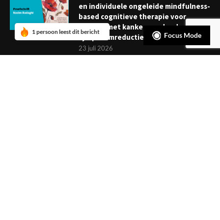
en individuele ongeleide mindfulness-
based cognitieve therapie voor
mensen met kanker: verder dan
1 persoon leest dit bericht
Focus Mode
symptoomreductie
23 juli 2026
Boekje: Afronden van een
behandeling; een reis met eindpunt
3 juli 2026
NIEUWSBRIEF
Meld je aan en ontvang tweewekelijks het laatste nieuws
overzichtelijk in je mailbox. Ben je lid van de VGCt, meld je dan
aan via
'Mijn VGCt'
.
E-mailadres*