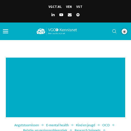
VGCT.NL
VEN
VST
Angststoornissen
E-mental health
Kind en jeugd
OCD
Relatie- en gezinsproblematiek
Research Snippets