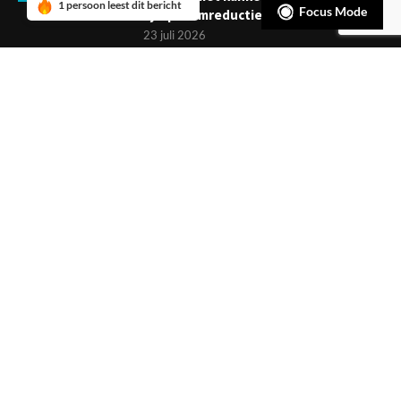
1 persoon leest dit bericht
Focus Mode
symptoomreductie
23 juli 2026
Boekje: Afronden van een
behandeling; een reis met eindpunt
3 juli 2026
NIEUWSBRIEF
Meld je aan en ontvang tweewekelijks het laatste nieuws
overzichtelijk in je mailbox. Ben je lid van de VGCt, meld je dan
aan via
'Mijn VGCt'
.
E-mailadres*
Ik ga akkoord met de
privacyvoorwaarden