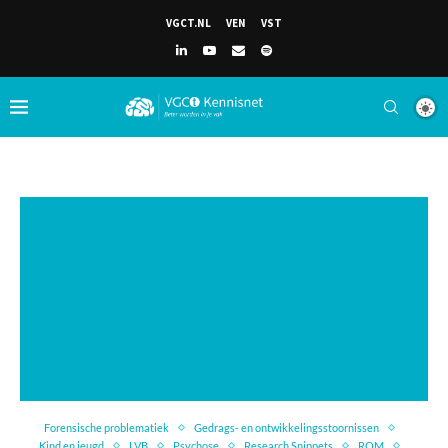
VGCT.NL
VEN
VST
Forensische problematiek
Gedrags- en ontwikkelingsstoornissen
Kind en jeugd
LVB
Psychose
Research Snippets
ROM