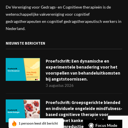
De Vereniging voor Gedrags- en Cognitieve therapieën is de
wetenschappelijke vak
vereniging
voor cognitief
gedragstherapeuten en cognitief gedragstherapeutisch werkers in
Nederland.
NIEUWSTE BERICHTEN
Proefschrift: Een dynamische en
experimentele benadering voor het
voorspellen van behandeluitkomsten
bij angststoornissen.
3 augustus 2026
Proefschrift: Groepsgerichte blended
en individuele ongeleide mindfulness-
based cognitieve therapie voor
mensen met kanker: verder dan
1 persoon leest dit bericht
Focus Mode
symptoomreductie