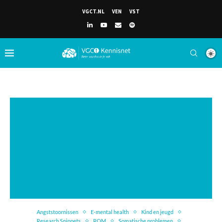
VGCT.NL
VEN
VST
Angststoornissen
E-mental health
Kind en jeugd
Research Snippets
ROM
Somatische problemen