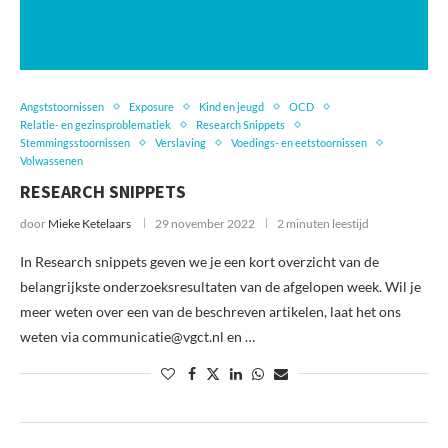
Angststoornissen
Exposure
Kind en jeugd
OCD
Relatie- en gezinsproblematiek
Research Snippets
Stemmingsstoornissen
Verslaving
Voedings- en eetstoornissen
Volwassenen
RESEARCH SNIPPETS
door
Mieke Ketelaars
29 november 2022
2 minuten leestijd
In Research snippets geven we je een kort overzicht van de
belangrijkste onderzoeksresultaten van de afgelopen week. Wil je
meer weten over een van de beschreven artikelen, laat het ons
weten via communicatie@vgct.nl en …