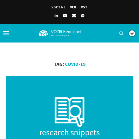
VGCT.NL
VEN
VST
TAG:
COVID-19