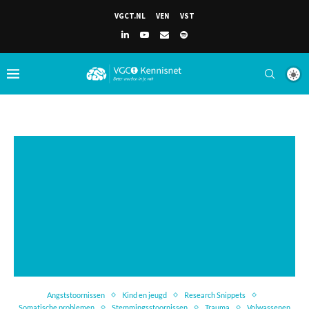
VGCT.NL
VEN
VST
Angststoornissen
Kind en jeugd
Research Snippets
Somatische problemen
Stemmingsstoornissen
Trauma
Volwassenen