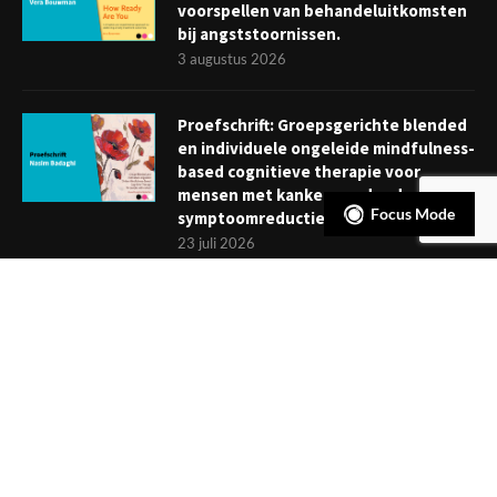
voorspellen van behandeluitkomsten
bij angststoornissen.
3 augustus 2026
Proefschrift: Groepsgerichte blended
en individuele ongeleide mindfulness-
based cognitieve therapie voor
mensen met kanker: verder dan
Focus Mode
symptoomreductie
23 juli 2026
Boekje: Afronden van een
behandeling; een reis met eindpunt
3 juli 2026
NIEUWSBRIEF