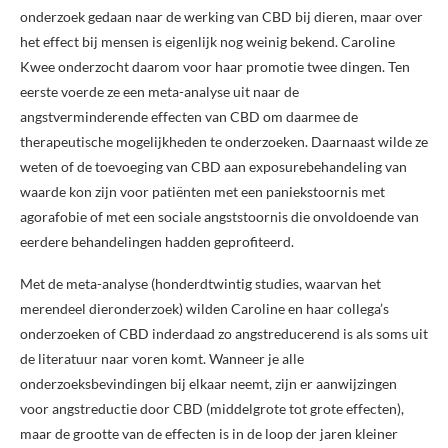
onderzoek gedaan naar de werking van CBD bij dieren, maar over
het effect bij mensen is eigenlijk nog weinig bekend. Caroline
Kwee onderzocht daarom voor haar promotie twee dingen. Ten
eerste voerde ze een meta-analyse uit naar de
angstverminderende effecten van CBD om daarmee de
therapeutische mogelijkheden te onderzoeken. Daarnaast wilde ze
weten of de toevoeging van CBD aan exposurebehandeling van
waarde kon zijn voor patiënten met een paniekstoornis met
agorafobie of met een sociale angststoornis die onvoldoende van
eerdere behandelingen hadden geprofiteerd.
Met de meta-analyse (honderdtwintig studies, waarvan het
merendeel dieronderzoek) wilden Caroline en haar collega’s
onderzoeken of CBD inderdaad zo angstreducerend is als soms uit
de literatuur naar voren komt. Wanneer je alle
onderzoeksbevindingen bij elkaar neemt, zijn er aanwijzingen
voor angstreductie door CBD (middelgrote tot grote effecten),
maar de grootte van de effecten is in de loop der jaren kleiner