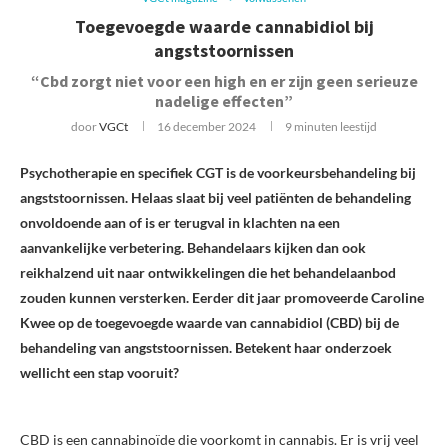
Toegevoegde waarde cannabidiol bij
angststoornissen
“Cbd zorgt niet voor een high en er zijn geen serieuze
nadelige effecten”
door
VGCt
16 december 2024
9 minuten leestijd
Psychotherapie en specifiek CGT is de voorkeursbehandeling bij
angststoornissen. Helaas slaat bij veel patiënten de behandeling
onvoldoende aan of is er terugval in klachten na een
aanvankelijke verbetering. Behandelaars kijken dan ook
reikhalzend uit naar ontwikkelingen die het behandelaanbod
zouden kunnen versterken. Eerder dit jaar promoveerde Caroline
Kwee op de toegevoegde waarde van cannabidiol (CBD) bij de
behandeling van angststoornissen. Betekent haar onderzoek
wellicht een stap vooruit?
CBD is een cannabinoïde die voorkomt in cannabis. Er is vrij veel