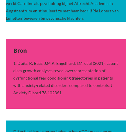
werkt Caroline als psycholoog bij het Altrecht Academisch
Angstcentrum en stimuleert ze met haar bedrijf ‘de Lopers van
Lunetten’ bewegen bij psychische klachten.
Bron
1. Duits, P., Baas, J.M.P., Engelhard, I.M. et al (2021). Latent
class growth analyses reveal overrepresentation of
dysfunctional fear conditioning trajectories in patients
with anxiety-related disorders compared to controls. J
Anxiety Disord.78,102361.
Dit artikel kun je terugvinden in het VGCt magazine op