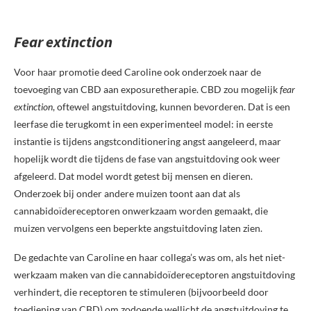
Fear extinction
Voor haar promotie deed Caroline ook onderzoek naar de
toevoeging van CBD aan exposuretherapie. CBD zou mogelijk
fear
extinction
, oftewel angstuitdoving, kunnen bevorderen. Dat is een
leerfase die terugkomt in een experimenteel model: in eerste
instantie is tijdens angstconditionering angst aangeleerd, maar
hopelijk wordt die tijdens de fase van angstuitdoving ook weer
afgeleerd. Dat model wordt getest bij mensen en dieren.
Onderzoek bij onder andere muizen toont aan dat als
cannabidoïdereceptoren onwerkzaam worden gemaakt, die
muizen vervolgens een beperkte angstuitdoving laten zien.
De gedachte van Caroline en haar collega’s was om, als het niet-
werkzaam maken van die cannabidoïdereceptoren angstuitdoving
verhindert, die receptoren te stimuleren (bijvoorbeeld door
toediening van CBD) om zodoende wellicht de angstuitdoving te