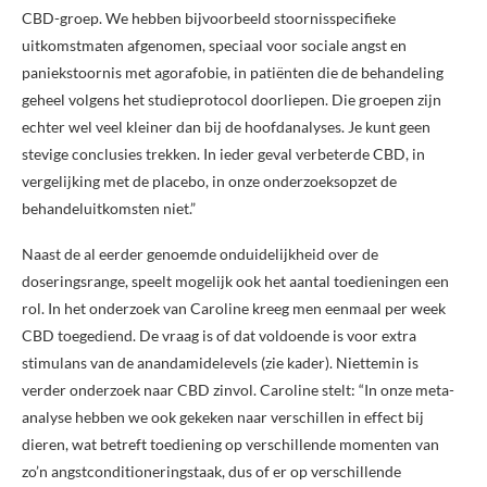
CBD-groep. We hebben bijvoorbeeld stoornisspecifieke
uitkomstmaten afgenomen, speciaal voor sociale angst en
paniekstoornis met agorafobie, in patiënten die de behandeling
geheel volgens het studieprotocol doorliepen. Die groepen zijn
echter wel veel kleiner dan bij de hoofdanalyses. Je kunt geen
stevige conclusies trekken. In ieder geval verbeterde CBD, in
vergelijking met de placebo, in onze onderzoeksopzet de
behandeluitkomsten niet.”
Naast de al eerder genoemde onduidelijkheid over de
doseringsrange, speelt mogelijk ook het aantal toedieningen een
rol. In het onderzoek van Caroline kreeg men eenmaal per week
CBD toegediend. De vraag is of dat voldoende is voor extra
stimulans van de anandamidelevels (zie kader). Niettemin is
verder onderzoek naar CBD zinvol. Caroline stelt: “In onze meta-
analyse hebben we ook gekeken naar verschillen in effect bij
dieren, wat betreft toediening op verschillende momenten van
zo’n angstconditioneringstaak, dus of er op verschillende