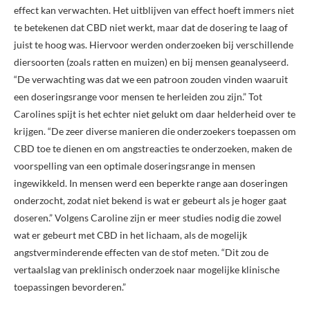
effect kan verwachten. Het uitblijven van effect hoeft immers niet
te betekenen dat CBD niet werkt, maar dat de dosering te laag of
juist te hoog was. Hiervoor werden onderzoeken bij verschillende
diersoorten (zoals ratten en muizen) en bij mensen geanalyseerd.
“De verwachting was dat we een patroon zouden vinden waaruit
een doseringsrange voor mensen te herleiden zou zijn.” Tot
Carolines spijt is het echter niet gelukt om daar helderheid over te
krijgen. “De zeer diverse manieren die onderzoekers toepassen om
CBD toe te dienen en om angstreacties te onderzoeken, maken de
voorspelling van een optimale doseringsrange in mensen
ingewikkeld. In mensen werd een beperkte range aan doseringen
onderzocht, zodat niet bekend is wat er gebeurt als je hoger gaat
doseren.” Volgens Caroline zijn er meer studies nodig die zowel
wat er gebeurt met CBD in het lichaam, als de mogelijk
angstverminderende effecten van de stof meten. “Dit zou de
vertaalslag van preklinisch onderzoek naar mogelijke klinische
toepassingen bevorderen.”