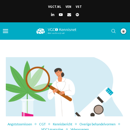
VGCT.NL
VEN
VST
Angststoornissen
CGT
Kennisbericht
Overige behandelvormen
VGCt magazine
Volwassenen