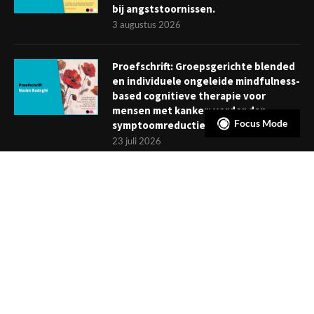
bij angststoornissen.
3 augustus 2026
Proefschrift: Groepsgerichte blended
en individuele ongeleide mindfulness-
based cognitieve therapie voor
mensen met kanker: verder dan
Focus Mode
symptoomreductie
23 juli 2026
Boekje: Afronden van een
behandeling; een reis met eindpunt
3 juli 2026
NIEUWSBRIEF
Meld je aan en ontvang tweewekelijks het laatste nieuws