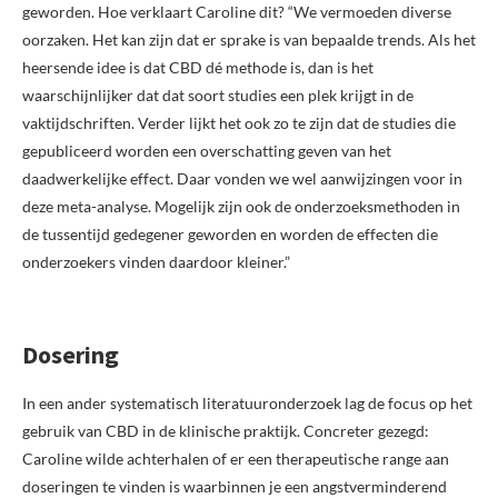
geworden. Hoe verklaart Caroline dit? “We vermoeden diverse
oorzaken. Het kan zijn dat er sprake is van bepaalde trends. Als het
heersende idee is dat CBD dé methode is, dan is het
waarschijnlijker dat dat soort studies een plek krijgt in de
vaktijdschriften. Verder lijkt het ook zo te zijn dat de studies die
gepubliceerd worden een overschatting geven van het
daadwerkelijke effect. Daar vonden we wel aanwijzingen voor in
deze meta-analyse. Mogelijk zijn ook de onderzoeksmethoden in
de tussentijd gedegener geworden en worden de effecten die
onderzoekers vinden daardoor kleiner.”
Dosering
In een ander systematisch literatuuronderzoek lag de focus op het
gebruik van CBD in de klinische praktijk. Concreter gezegd:
Caroline wilde achterhalen of er een therapeutische range aan
doseringen te vinden is waarbinnen je een angstverminderend