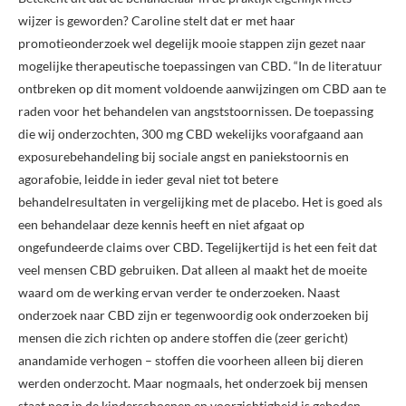
wijzer is geworden? Caroline stelt dat er met haar
promotieonderzoek wel degelijk mooie stappen zijn gezet naar
mogelijke therapeutische toepassingen van CBD. “In de literatuur
ontbreken op dit moment voldoende aanwijzingen om CBD aan te
raden voor het behandelen van angststoornissen. De toepassing
die wij onderzochten, 300 mg CBD wekelijks voorafgaand aan
exposurebehandeling bij sociale angst en paniekstoornis en
agorafobie, leidde in ieder geval niet tot betere
behandelresultaten in vergelijking met de placebo. Het is goed als
een behandelaar deze kennis heeft en niet afgaat op
ongefundeerde claims over CBD. Tegelijkertijd is het een feit dat
veel mensen CBD gebruiken. Dat alleen al maakt het de moeite
waard om de werking ervan verder te onderzoeken. Naast
onderzoek naar CBD zijn er tegenwoordig ook onderzoeken bij
mensen die zich richten op andere stoffen die (zeer gericht)
anandamide verhogen – stoffen die voorheen alleen bij dieren
werden onderzocht. Maar nogmaals, het onderzoek bij mensen
staat nog in de kinderschoenen en voorzichtigheid is geboden,