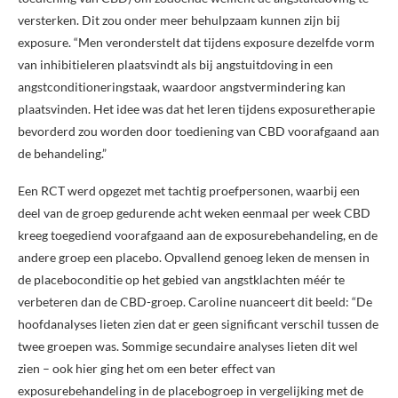
versterken. Dit zou onder meer behulpzaam kunnen zijn bij
exposure. “Men veronderstelt dat tijdens exposure dezelfde vorm
van inhibitieleren plaatsvindt als bij angstuitdoving in een
angstconditioneringstaak, waardoor angstvermindering kan
plaatsvinden. Het idee was dat het leren tijdens exposuretherapie
bevorderd zou worden door toediening van CBD voorafgaand aan
de behandeling.”
Een RCT werd opgezet met tachtig proefpersonen, waarbij een
deel van de groep gedurende acht weken eenmaal per week CBD
kreeg toegediend voorafgaand aan de exposurebehandeling, en de
andere groep een placebo. Opvallend genoeg leken de mensen in
de placeboconditie op het gebied van angstklachten méér te
verbeteren dan de CBD-groep. Caroline nuanceert dit beeld: “De
hoofdanalyses lieten zien dat er geen significant verschil tussen de
twee groepen was. Sommige secundaire analyses lieten dit wel
zien – ook hier ging het om een beter effect van
exposurebehandeling in de placebogroep in vergelijking met de