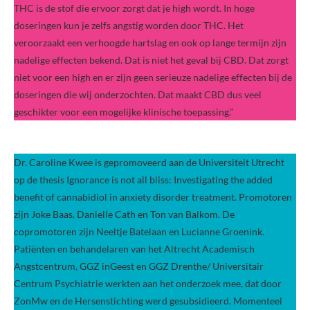
THC is de stof die ervoor zorgt dat je high wordt. In hoge
doseringen kun je zelfs angstig worden door THC. Het
veroorzaakt een verhoogde hartslag en ook op lange termijn zijn
nadelige effecten bekend. Dat is niet het geval bij CBD. Dat zorgt
niet voor een high en er zijn geen serieuze nadelige effecten bij de
doseringen die wij onderzochten. Dat maakt CBD dus veel
geschikter voor een mogelijke klinische toepassing.”
Dr. Caroline Kwee is gepromoveerd aan de Universiteit Utrecht
op de thesis Ignorance is not all bliss: Investigating the added
benefit of cannabidiol in anxiety disorder treatment. Promotoren
zijn Joke Baas, Danielle Cath en Ton van Balkom. De
copromotoren zijn Neeltje Batelaan en Lucianne Groenink.
Patiënten en behandelaren van het Altrecht Academisch
Angstcentrum, GGZ inGeest en GGZ Drenthe/ Universitair
Centrum Psychiatrie werkten aan het onderzoek mee, dat door
ZonMw en de Hersenstichting werd gesubsidieerd. Momenteel