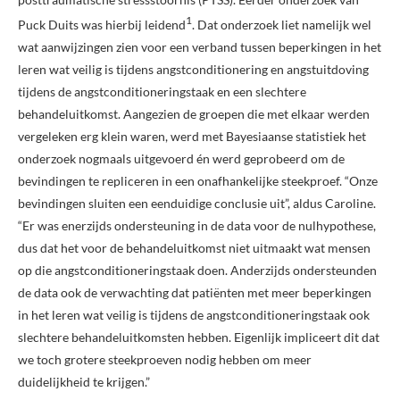
1
Puck Duits was hierbij leidend
. Dat onderzoek liet namelijk wel
wat aanwijzingen zien voor een verband tussen beperkingen in het
leren wat veilig is tijdens angstconditionering en angstuitdoving
tijdens de angstconditioneringstaak en een slechtere
behandeluitkomst. Aangezien de groepen die met elkaar werden
vergeleken erg klein waren, werd met Bayesiaanse statistiek het
onderzoek nogmaals uitgevoerd én werd geprobeerd om de
bevindingen te repliceren in een onafhankelijke steekproef. “Onze
bevindingen sluiten een eenduidige conclusie uit”, aldus Caroline.
“Er was enerzijds ondersteuning in de data voor de nulhypothese,
dus dat het voor de behandeluitkomst niet uitmaakt wat mensen
op die angstconditioneringstaak doen. Anderzijds ondersteunden
de data ook de verwachting dat patiënten met meer beperkingen
in het leren wat veilig is tijdens de angstconditioneringstaak ook
slechtere behandeluitkomsten hebben. Eigenlijk impliceert dit dat
we toch grotere steekproeven nodig hebben om meer
duidelijkheid te krijgen.”