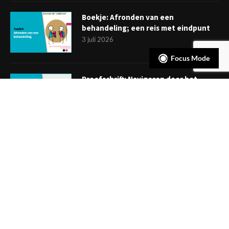
Boekje: Afronden van een
behandeling; een reis met eindpunt
3 juli 2026
Focus Mode
Proefschrift: Navigeren door het
spectrum van mentale gezondheid:
een uitgebreide verkenning van
interventies gedurende de
levensloop
2 juli 2026
NIEUWSBRIEF
Meld je aan en ontvang tweewekelijks het laatste nieuws
overzichtelijk in je mailbox. Ben je lid van de VGCt, meld je dan
aan via
'Mijn VGCt'
.
E-mailadres*