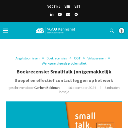
VGCT.NL
VEN
VST
Angststoornissen
Boekrecensies
CGT
Volwassenen
Werkgerelateerde problematiek
Boekrecensie: Smalltalk (on)gemakkelijk
Soepel en effectief contact leggen op het werk
geschreven door
Gerben Beldman
16 december 2024
3 minuten
leestijd