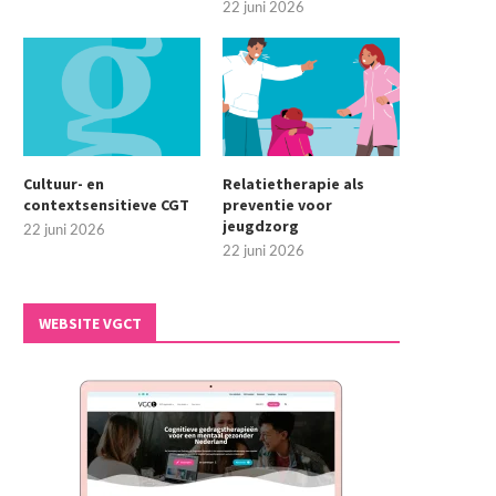
22 juni 2026
Cultuur- en
Relatietherapie als
contextsensitieve CGT
preventie voor
jeugdzorg
22 juni 2026
22 juni 2026
WEBSITE VGCT