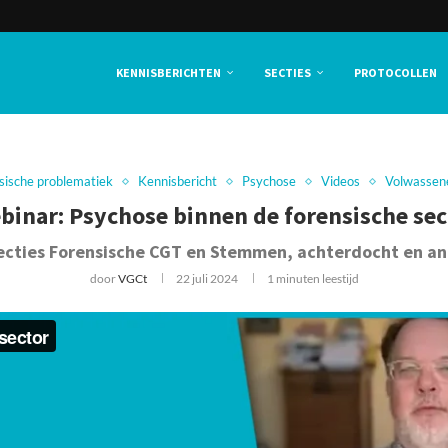
KENNISBERICHTEN
SECTIES
PROTOCOLLEN
sische problematiek
Kennisbericht
Psychose
Videos
Volwassen
binar: Psychose binnen de forensische sec
cties Forensische CGT en Stemmen, achterdocht en an
door
VGCt
22 juli 2024
1 minuten leestijd