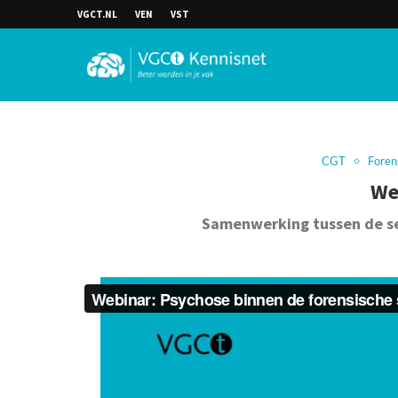
VGCT.NL
VEN
VST
CGT
Foren
We
Samenwerking tussen de se