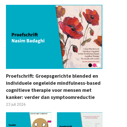
Vraag en antwoord over… seksueel
Bruggenbouwers: “Hoe brilj
misbruik
niemand weet alles zé
22 juni 2026
22 juni 2026
Proefschrift: Groepsgerichte blended en
individuele ongeleide mindfulness-based
cognitieve therapie voor mensen met
kanker: verder dan symptoomreductie
23 juli 2026