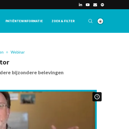
PATIËNTENINFORMATIE
ZOEK & FILTER
en
Webinar
tor
dere bijzondere belevingen