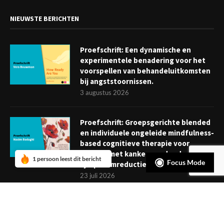
NIEUWSTE BERICHTEN
Proefschrift: Een dynamische en
experimentele benadering voor het
voorspellen van behandeluitkomsten
bij angststoornissen.
3 augustus 2026
Proefschrift: Groepsgerichte blended
en individuele ongeleide mindfulness-
based cognitieve therapie voor
mensen met kanker: verder dan
1 persoon leest dit bericht
Focus Mode
symptoomreductie
23 juli 2026
Boekje: Afronden van een
behandeling; een reis met eindpunt