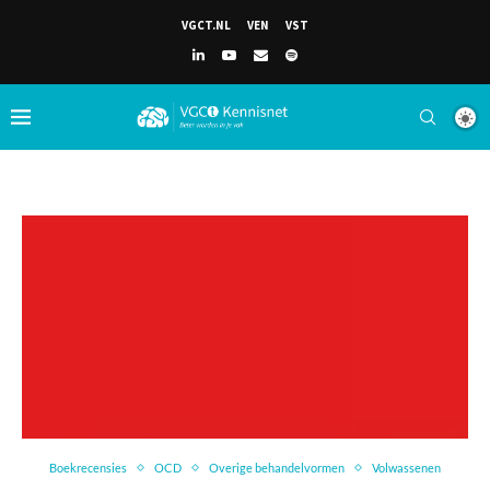
VGCT.NL
VEN
VST
Boekrecensies
OCD
Overige behandelvormen
Volwassenen