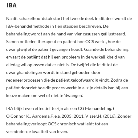
IBA
Na dit schakelhoofdstuk start het tweede deel. In dit deel wordt de
IBA-behandelmethode in tien stappen beschreven. De
behandeling wordt aan de hand van vier casussen geïllustreerd.
Samen ontleden therapeut en patiënt hoe OCS werkt, hoe de
dwangtwijfel de patiënt gevangen houdt. Gaande de behandeling
ervaart de patiënt dat hij een probleem in de werkelijkheid van
alledag wil oplossen dat er niet is. De twijfel die leidt tot de
dwanghandelingen wordt in stand gehouden door
redeneerprocessen die de patiënt geloofwaardig vindt. Zodra de
patiënt doorziet hoe dit proces werkt in al zijn details kan hij een
keuze maken om wel of niet te ‘dwangen’.
IBA blijkt even effectief te zijn als een CGT-behandeling. (
O’Connor K., Aardema,F. e.a. 2005; 2011, Visser,H. (2016). Zonder
behandeling verloopt OCS chronisch wat leidt tot een
verminderde kwaliteit van leven.