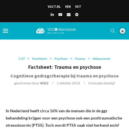
VGCT.NL
VEN
VST
CGT
Factsheets
Psychose
Trauma
Volwassenen
Factsheet: Trauma en psychose
Cognitieve gedragstherapie bij trauma en psychose
geschreven door
VGCt
1 oktober 2018
0 minuten leestijd
In Nederland heeft circa 16% van de mensen die in de ggz
behandeling krijgen voor een psychose ook een posttraumatische
stressstoornis (PTSS). Toch wordt PTSS vaak niet herkend en/of