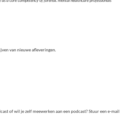
e as a core competency of forensic mental healthcare professionals
ijven van nieuwe afleveringen.
ast of wil je zelf meewerken aan een podcast? Stuur een e-mail