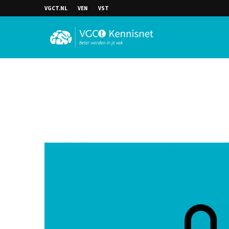
VGCT.NL
VEN
VST