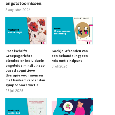
angststoornissen.
3 augustus 2026
Proefschrift:
Boekje: Afronden van
Vraag en antwoord over… seksueel
Bruggenbouwers: “Hoe brilj
Groepsgerichte
een behandeling; een
misbruik
niemand weet alles zé
blended en individuele
reis met eindpunt
ongeleide mindfulness-
3 juli 2026
22 juni 2026
22 juni 2026
based cognitieve
therapie voor mensen
met kanker: verder dan
symptoomreductie
23 juli 2026