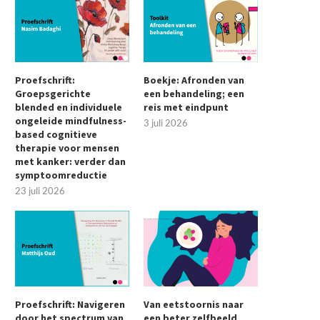
Proefschrift:
Boekje: Afronden van
Groepsgerichte
een behandeling; een
blended en individuele
reis met eindpunt
ongeleide mindfulness-
3 juli 2026
based cognitieve
therapie voor mensen
met kanker: verder dan
symptoomreductie
23 juli 2026
Proefschrift: Navigeren
Van eetstoornis naar
door het spectrum van
een beter zelfbeeld