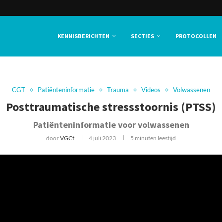
KENNISBERICHTEN
SECTIES
PROTOCOLLEN
CGT
Patiënteninformatie
Trauma
Videos
Volwassenen
Posttraumatische stressstoornis (PTSS)
Patiënteninformatie voor volwassenen
door
VGCt
4 juli 2023
5 minuten leestijd