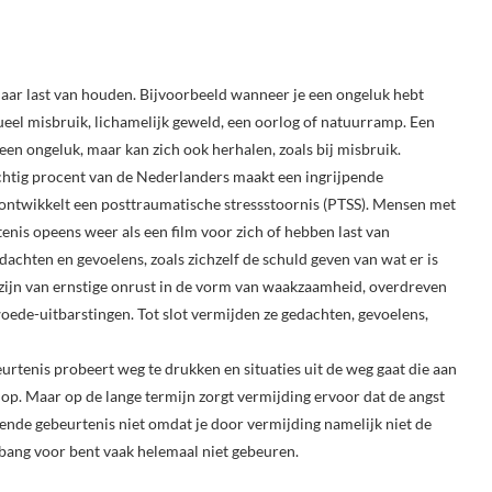
aar last van houden. Bijvoorbeeld wanneer je een ongeluk hebt
el misbruik, lichamelijk geweld, een oorlog of natuurramp. Een
een ongeluk, maar kan zich ook herhalen, zoals bij misbruik.
chtig procent van de Nederlanders maakt een ingrijpende
ontwikkelt een posttraumatische stressstoornis (PTSS). Mensen met
enis opeens weer als een film voor zich of hebben last van
achten en gevoelens, zoals zichzelf de schuld geven van wat er is
 zijn van ernstige onrust in de vorm van waakzaamheid, overdreven
ede-uitbarstingen. Tot slot vermijden ze gedachten, gevoelens,
beurtenis probeert weg te drukken en situaties uit de weg gaat die aan
 op. Maar op de lange termijn zorgt vermijding ervoor dat de angst
jpende gebeurtenis niet omdat je door vermijding namelijk niet de
 bang voor bent vaak helemaal niet gebeuren.