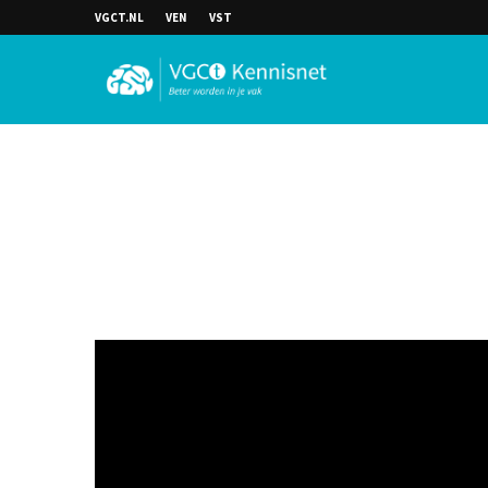
VGCT.NL
VEN
VST