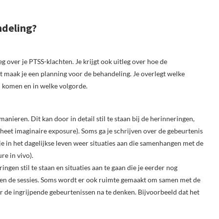
ndeling?
g over je PTSS-klachten. Je krijgt ook uitleg over hoe de
t maak je een planning voor de behandeling. Je overlegt welke
d komen en in welke volgorde.
nieren. Dit kan door in detail stil te staan bij de herinneringen,
 heet imaginaire exposure). Soms ga je schrijven over de gebeurtenis
e in het dagelijkse leven weer situaties aan die samenhangen met de
re in vivo).
ingen stil te staan en situaties aan te gaan die je eerder nog
iten de sessies. Soms wordt er ook ruimte gemaakt om samen met de
r de ingrijpende gebeurtenissen na te denken. Bijvoorbeeld dat het