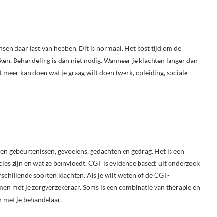
sen daar last van hebben. Dit is normaal. Het kost tijd om de
eken. Behandeling is dan niet nodig. Wanneer je klachten langer dan
et meer kan doen wat je graag wilt doen (werk, opleiding, sociale
n gebeurtenissen, gevoelens, gedachten en gedrag. Het is een
cies zijn en wat ze beïnvloedt. CGT is evidence based: uit onderzoek
rschillende soorten klachten. Als je wilt weten of de CGT-
men met je zorgverzekeraar. Soms is een combinatie van therapie en
n met je behandelaar.