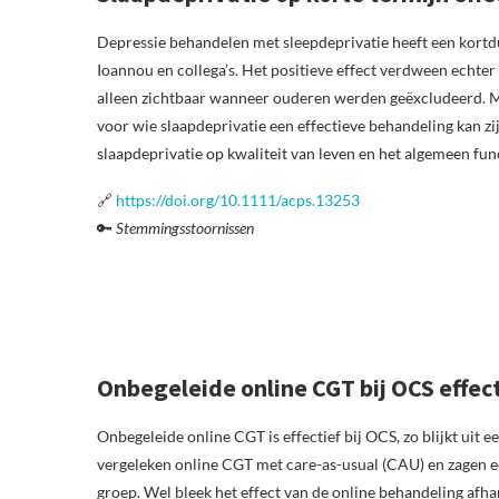
Depressie behandelen met sleepdeprivatie heeft een kortdu
Ioannou en collega’s. Het positieve effect verdween echte
alleen zichtbaar wanneer ouderen werden geëxcludeerd. Me
voor wie slaapdeprivatie een effectieve behandeling kan z
slaapdeprivatie op kwaliteit van leven en het algemeen fu
🔗
https://doi.org/10.1111/acps.13253
🔑
Stemmingsstoornissen
Onbegeleide online CGT bij OCS effec
Onbegeleide online CGT is effectief bij OCS, zo blijkt uit
vergeleken online CGT met care-as-usual (CAU) en zagen e
groep. Wel bleek het effect van de online behandeling afh