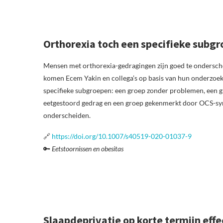
Orthorexia toch een specifieke subgr
Mensen met orthorexia-gedragingen zijn goed te ondersch
komen Ecem Yakin en collega’s op basis van hun onderzoek 
specifieke subgroepen: een groep zonder problemen, een g
eetgestoord gedrag en een groep gekenmerkt door OCS-sym
onderscheiden.
🔗
https://doi.org/10.1007/s40519-020-01037-9
🔑
Eetstoornissen en obesitas
Slaapdeprivatie op korte termijn effec