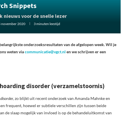
rch Snippets
 nieuws voor de snelle lezer
4 november 2020
3 minuten leestijd
 belangrijkste onderzoeksresultaten van de afgelopen week. Wil je
 ons weten via
communicatie@vgct.nl
en we schrijven er een
hoarding disorder (verzamelstoornis)
disorder,
zo blijkt uit recent onderzoek van Amanda Mahnke en
 frequent, hoewel er subtiele verschillen zijn tussen beide
an de slaap mogelijk van invloed is op de behandeluitkomst van