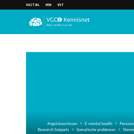
VGCT.NL
VEN
VST
Angststoornissen
E-mental health
Persoon
Research Snippets
Somatische problemen
Stemm