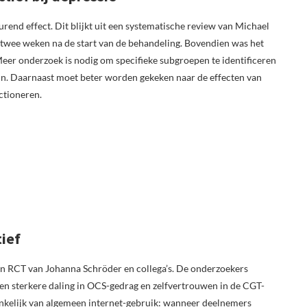
rend effect. Dit blijkt uit een systematische review van Michael
r twee weken na de start van de behandeling. Bovendien was het
er onderzoek is nodig om specifieke subgroepen te identificeren
ijn. Daarnaast moet beter worden gekeken naar de effecten van
nctioneren.
tief
 een RCT van Johanna Schröder en collega’s. De onderzoekers
en sterkere daling in OCS-gedrag en zelfvertrouwen in de CGT-
ankelijk van algemeen internet-gebruik: wanneer deelnemers