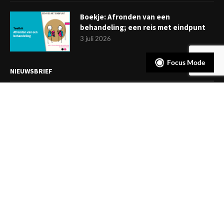
Boekje: Afronden van een
behandeling; een reis met eindpunt
3 juli 2026
Focus Mode
NIEUWSBRIEF
Meld je aan en ontvang tweewekelijks het laatste nieuws
overzichtelijk in je mailbox. Ben je lid van de VGCt, meld je dan
aan via
'Mijn VGCt'
.
E-mailadres*
Ik ga akkoord met de
privacyvoorwaarden