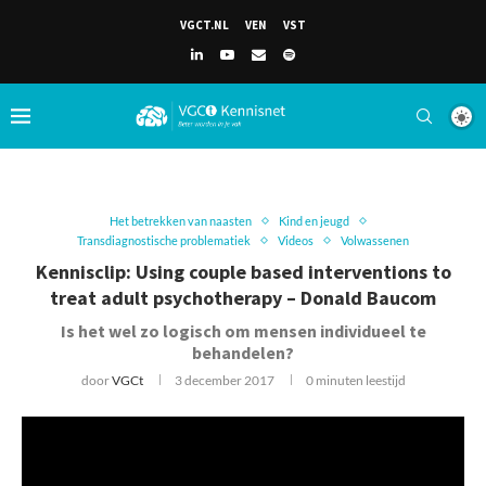
VGCT.NL
VEN
VST
Het betrekken van naasten
Kind en jeugd
Transdiagnostische problematiek
Videos
Volwassenen
Kennisclip: Using couple based interventions to
treat adult psychotherapy – Donald Baucom
Is het wel zo logisch om mensen individueel te
behandelen?
door
VGCt
3 december 2017
0 minuten leestijd