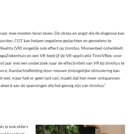
maar mee moeten leren leven. De stress en angst die de diagnose kan
worden. CGT kan helpen negatieve gedachten en gevoelens te
 Reality (VR) mogelijk ook effect op tinnitus. Momenteel ontwikkelt
HagaZiekenhuis en een VR-bedrijf de VR-applicatie TinniVRee, voor
d jaar met een onderzoek naar de effectiviteit van VR bij tinnitus te
uvre. Aandachtafleiding door nieuwe zintuigelijke stimulering kan
t wel, maar heb er geen last van’, maakt dat hen meer ontspannen.
ateerd aan de spanningen die het gevolg zijn van tinnitus.”
ls je ook elders
fect bereiken”,