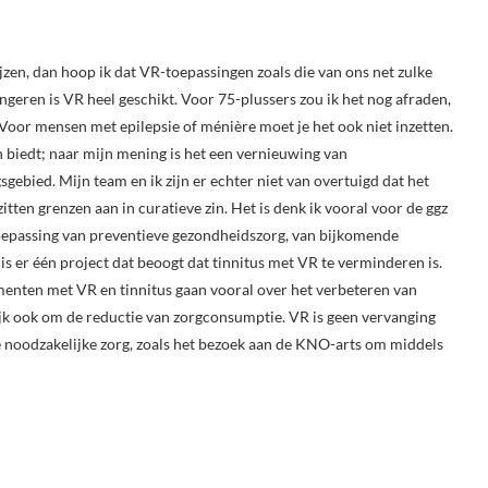
zen, dan hoop ik dat VR-toepassingen zoals die van ons net zulke
geren is VR heel geschikt. Voor 75-plussers zou ik het nog afraden,
 Voor mensen met epilepsie of ménière moet je het ook niet inzetten.
n biedt; naar mijn mening is het een vernieuwing van
ebied. Mijn team en ik zijn er echter niet van overtuigd dat het
itten grenzen aan in curatieve zin. Het is denk ik vooral voor de ggz
ls toepassing van preventieve gezondheidszorg, van bijkomende
is er één project dat beoogt dat tinnitus met VR te verminderen is.
imenten met VR en tinnitus gaan vooral over het verbeteren van
lijk ook om de reductie van zorgconsumptie. VR is geen vervanging
e noodzakelijke zorg, zoals het bezoek aan de KNO-arts om middels