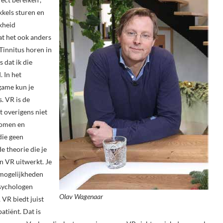
kkels sturen en
jkheid
t het ook anders
Tinnitus horen in
 dat ik die
. In het
 game kun je
. VR is de
t overigens niet
tomen en
die geen
e theorie die je
n VR uitwerkt. Je
 mogelijkheden
psychologen
Olav Wagenaar
 VR biedt juist
atiënt. Dat is