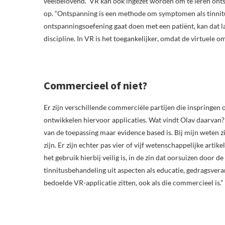
veelbelovend.” VR kan ook ingezet worden om te leren ont
op. “Ontspanning is een methode om symptomen als tinnitus
ontspanningsoefening gaat doen met een patiënt, kan dat la
discipline. In VR is het toegankelijker, omdat de virtuele o
Commercieel of niet?
Er zijn verschillende commerciële partijen die inspringen 
ontwikkelen hiervoor applicaties. Wat vindt Olav daarvan?
van de toepassing maar evidence based is. Bij mijn weten z
zijn. Er zijn echter pas vier of vijf wetenschappelijke arti
het gebruik hierbij veilig is, in de zin dat oorsuizen door
tinnitusbehandeling uit aspecten als educatie, gedragsvera
bedoelde VR-applicatie zitten, ook als die commercieel is.”