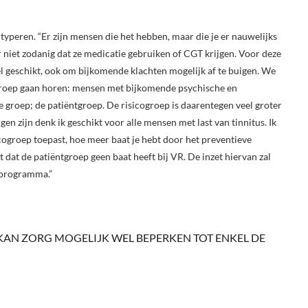
 typeren. “Er zijn mensen die het hebben, maar die je er nauwelijks
r niet zodanig dat ze medicatie gebruiken of CGT krijgen. Voor deze
el geschikt, ook om bijkomende klachten mogelijk af te buigen. We
 groep gaan horen: mensen met bijkomende psychische en
te groep; de patiëntgroep. De risicogroep is daarentegen veel groter
en zijn denk ik geschikt voor alle mensen met last van tinnitus. Ik
cogroep toepast, hoe meer baat je hebt door het preventieve
t dat de patiëntgroep geen baat heeft bij VR. De inzet hiervan zal
lprogramma.”
 KAN ZORG MOGELIJK WEL BEPERKEN TOT ENKEL DE