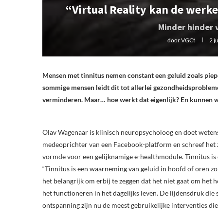
“Virtual Reality kan de werk
Minder hinder 
door
VGCt
2 j
Mensen met tinnitus nemen constant een geluid zoals piep
sommige mensen leidt dit tot allerlei gezondheidsprobleme
verminderen. Maar… hoe werkt dat eigenlijk? En kunnen we
Olav Wagenaar is klinisch neuropsycholoog en doet wetensc
medeoprichter van een Facebook-platform en schreef het z
vormde voor een gelijknamige e-healthmodule. Tinnitus is de 
“Tinnitus is een waarneming van geluid in hoofd of oren zo
het belangrijk om erbij te zeggen dat het niet gaat om h
het functioneren in het dagelijks leven. De lijdensdruk die
ontspanning zijn nu de meest gebruikelijke interventies di