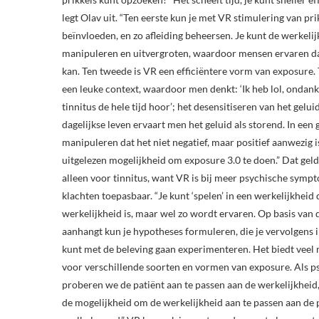
legt Olav uit. “Ten eerste kun je met VR stimulering van pri
beïnvloeden, en zo afleiding beheersen. Je kunt de werkeli
manipuleren en uitvergroten, waardoor mensen ervaren da
kan. Ten tweede is VR een efficiëntere vorm van exposure. 
een leuke context, waardoor men denkt: ‘Ik heb lol, ondanks
tinnitus de hele tijd hoor’; het desensitiseren van het geluid
dagelijkse leven ervaart men het geluid als storend. In een
manipuleren dat het niet negatief, maar positief aanwezig is
uitgelezen mogelijkheid om exposure 3.0 te doen.” Dat geld
alleen voor tinnitus, want VR is bij meer psychische symp
klachten toepasbaar. “Je kunt ‘spelen’ in een werkelijkheid 
werkelijkheid is, maar wel zo wordt ervaren. Op basis van d
aanhangt kun je hypotheses formuleren, die je vervolgens i
kunt met de beleving gaan experimenteren. Het biedt veel
voor verschillende soorten en vormen van exposure. Als 
proberen we de patiënt aan te passen aan de werkelijkheid,
de mogelijkheid om de werkelijkheid aan te passen aan de p