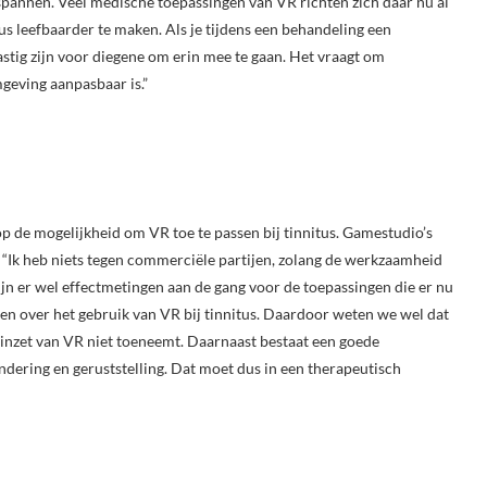
spannen. Veel medische toepassingen van VR richten zich daar nu al
 leefbaarder te maken. Als je tijdens een behandeling een
stig zijn voor diegene om erin mee te gaan. Het vraagt om
mgeving aanpasbaar is.”
op de mogelijkheid om VR toe te passen bij tinnitus. Gamestudio’s
 “Ik heb niets tegen commerciële partijen, zolang de werkzaamheid
ijn er wel effectmetingen aan de gang voor de toepassingen die er nu
kelen over het gebruik van VR bij tinnitus. Daardoor weten we wel dat
 de inzet van VR niet toeneemt. Daarnaast bestaat een goede
ndering en geruststelling. Dat moet dus in een therapeutisch