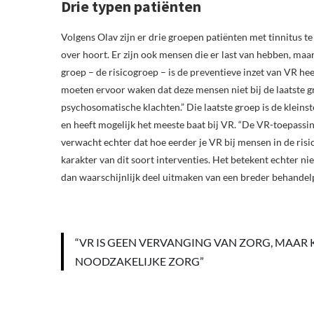
Drie typen patiënten
Volgens Olav zijn er drie groepen patiënten met tinnitus te
over hoort. Er zijn ook mensen die er last van hebben, maa
groep – de risicogroep – is de preventieve inzet van VR he
moeten ervoor waken dat deze mensen niet bij de laatste
psychosomatische klachten.” Die laatste groep is de kleins
en heeft mogelijk het meeste baat bij VR. “De VR-toepassing
verwacht echter dat hoe eerder je VR bij mensen in de risi
karakter van dit soort interventies. Het betekent echter nie
dan waarschijnlijk deel uitmaken van een breder behande
“VR IS GEEN VERVANGING VAN ZORG, MAAR
NOODZAKELIJKE ZORG”