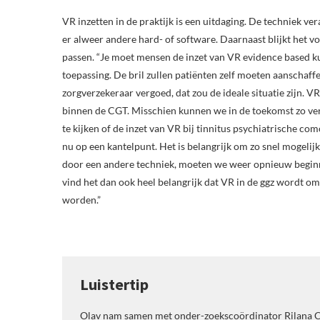
VR inzetten in de praktijk is een uitdaging. De techniek ver
er alweer andere hard- of software. Daarnaast blijkt het v
passen. “Je moet mensen de inzet van VR evidence based k
toepassing. De bril zullen patiënten zelf moeten aanschaff
zorgverzekeraar vergoed, dat zou de ideale situatie zijn. V
binnen de CGT. Misschien kunnen we in de toekomst zo ver 
te kijken of de inzet van VR bij tinnitus psychiatrische 
nu op een kantelpunt. Het is belangrijk om zo snel mogeli
door een andere techniek, moeten we weer opnieuw beginne
vind het dan ook heel belangrijk dat VR in de ggz wordt o
worden.”
Luistertip
Olav nam samen met onder-zoekscoördinator Rilana 