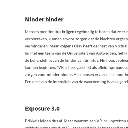
Minder hinder
Mensen met tinnitus krijgen regelmatig te horen dat ze er 
veroorzaken, kunnen ervoor zorgen dat de klachten erger 
verminderen. Maar volgens Olav heeft de inzet van Virtual
hij met een team van de Universiteit van Antwerpen, het 
de behandeling van de hinder van tinnitus. Hij hoopt volgen
kunnen beginnen. “VR is heel geschikt als afleidingsmanoe
zorgen voor minder hinder. Als mensen ervaren: ‘Ik hoor he
Een deel van de intensiteit van de waarneming is vaak gerel
Exposure 3.0
Prikkels leiden dus af. Maar waarom een VR-bril opzetten a
prikkels kunt opzoeken? “Het scheelt tijd, je kunt sneller ef