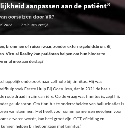
elijkheid aanpassen aan de patiënt”
van oorsuizen door VR?
uni 2023
7 minuten leestijd
en, brommen of ruisen waar, zonder externe geluidsbron. Bij
n. Virtual Reality kan patiënten helpen om hun hinder te
 er al mee aan de slag?
happelijk onderzoek naar zelfhulp bij tinnitus. Hij was
elfhulpboek Eerste Hulp Bij Oorsuizen, dat in 2021 de basis
rode draad in zijn carrière. Op de vraag wat tinnitus is, zegt hij:
nder geluidsbron. Om tinnitus te onderscheiden van hallucinaties is
et horen van stemmen. Het heeft voor sommige mensen gevolgen voor
 soms ervaren wordt, kan heel groot zijn. CGT, afleiding en
e kunnen helpen bij het omgaan met tinnitus.”