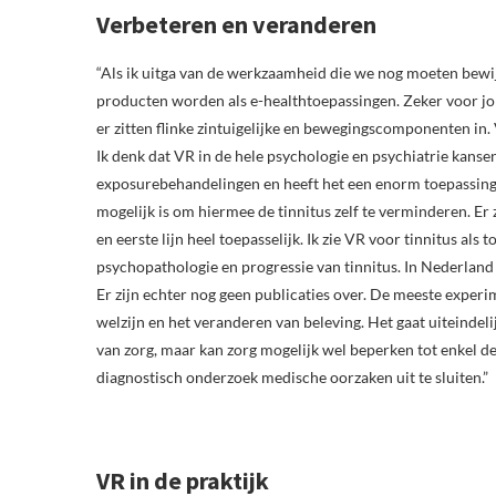
Verbeteren en veranderen
“Als ik uitga van de werkzaamheid die we nog moeten bewij
producten worden als e-healthtoepassingen. Zeker voor jon
er zitten flinke zintuigelijke en bewegingscomponenten in.
Ik denk dat VR in de hele psychologie en psychiatrie kanse
exposurebehandelingen en heeft het een enorm toepassingsg
mogelijk is om hiermee de tinnitus zelf te verminderen. Er z
en eerste lijn heel toepasselijk. Ik zie VR voor tinnitus a
psychopathologie en progressie van tinnitus. In Nederland 
Er zijn echter nog geen publicaties over. De meeste exper
welzijn en het veranderen van beleving. Het gaat uiteinde
van zorg, maar kan zorg mogelijk wel beperken tot enkel d
diagnostisch onderzoek medische oorzaken uit te sluiten.”
VR in de praktijk