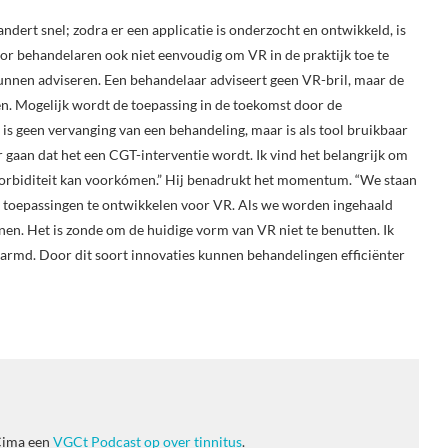
andert snel; zodra er een applicatie is onderzocht en ontwikkeld, is
oor behandelaren ook niet eenvoudig om VR in de praktijk toe te
unnen adviseren. Een behandelaar adviseert geen VR-bril, maar de
en. Mogelijk wordt de toepassing in de toekomst door de
R is geen vervanging van een behandeling, maar is als tool bruikbaar
gaan dat het een CGT-interventie wordt. Ik vind het belangrijk om
comorbiditeit kan voorkómen.” Hij benadrukt het momentum. “We staan
jk toepassingen te ontwikkelen voor VR. Als we worden ingehaald
n. Het is zonde om de huidige vorm van VR niet te benutten. Ik
marmd. Door dit soort innovaties kunnen behandelingen efficiënter
Cima een
VGCt Podcast op over tinnitus
.